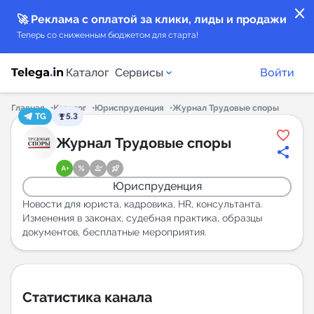
close
🚀 Реклама с оплатой за клики, лиды и продажи
Теперь со сниженным бюджетом для старта!
Каталог
Сервисы
Войти
Главная
Каталог
Юриспруденция
Журнал Трудовые споры
TG
5.3
Каталог каналов
Журнал Трудовые споры
Каталог ботов
Юриспруденция
Горящие предложения
Новости для юриста, кадровика, HR, консультанта.
Изменения в законах, судебная практика, образцы
документов, бесплатные мероприятия.
Индекс читаемости каналов в Telegram
New
Аналитика MAX каналов
Статистика канала
New