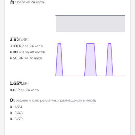
lock
в первые 24 часа
3.9%
ERR*
3.93
ERR за 24 часа
4.06
ERR за 48 часов
4.51
ERR за 72 часа
1.65%
ER*
0.0
ER за 24 часа
0
Среднее число рекламных размещений в месяц
0
- 1/24
0
- 2/48
0
- 3/72