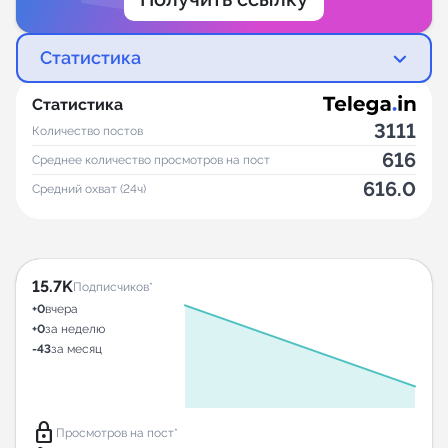
Статистика
Статистика
3111
Количество постов
616
Среднее количество просмотров на пост
616.0
Средний охват (24ч)
15.7K
Подписчиков*
+0
вчера
+0
за неделю
-43
за месяц
lock
Просмотров на пост*