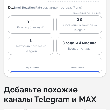
0%
Emoji Reaction Rate
рекламных постов за 7 дней
*Изменения за 30 дней
23
3111
Выполненных заказов на
Всего публикаций*
Telega.in
8
3 года и 4 месяца
Повторных заказов на
Возраст канала
Telega.in
--
--
мужчины
женщины
Добавьте похожие
каналы Telegram и MAX