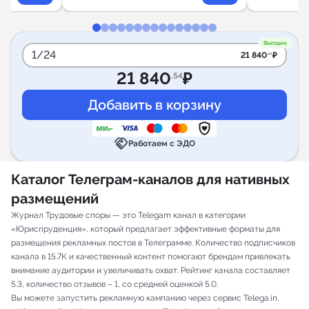
Выгодно
1/24
21 840
₽
.54
21 840
₽
.54
handshake
Работаем с ЭДО
Каталог Телеграм-каналов для нативных
размещений
Журнал Трудовые споры — это Telegam канал в категории
«Юриспруденция», который предлагает эффективные форматы для
размещения рекламных постов в Телеграмме. Количество подписчиков
канала в 15.7K и качественный контент помогают брендам привлекать
внимание аудитории и увеличивать охват. Рейтинг канала составляет
5.3, количество отзывов – 1, со средней оценкой 5.0.
Вы можете запустить рекламную кампанию через сервис Telega.in,