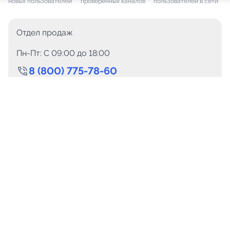
новых пользователей
проверенных каналов
пользователей в сети
Отдел продаж
Пн-Пт: C 09:00 до 18:00
8 (800) 775-78-60
+7 (499) 110-15-93
Круглосуточно
info@telega.in
Для сотрудничества
marketing@telega.in
Для СМИ