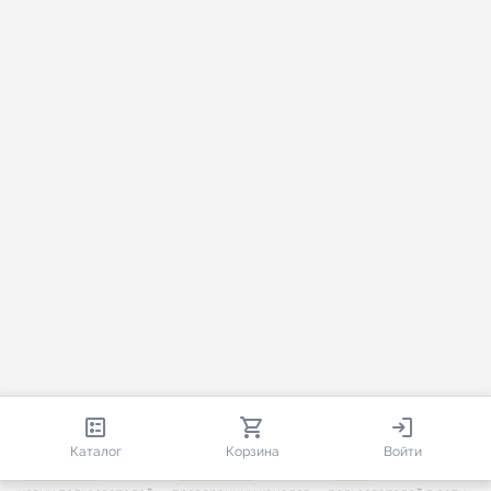
813 319
35 594
2 215
Каталог
Корзина
Войти
+ 7 655
за месяц
+ 1 454
за месяц
ONLINE