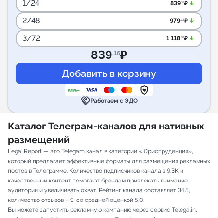
1/24
arrow_downward_alt
839
₽
.16
2/48
arrow_downward_alt
979
₽
.02
3/72
arrow_downward_alt
1 118
₽
.88
839
₽
.16
handshake
Работаем с ЭДО
Каталог Телеграм-каналов для нативных
размещений
Legal.Report — это Telegam канал в категории «Юриспруденция»,
который предлагает эффективные форматы для размещения рекламных
постов в Телеграмме. Количество подписчиков канала в 9.3K и
качественный контент помогают брендам привлекать внимание
аудитории и увеличивать охват. Рейтинг канала составляет 34.5,
количество отзывов – 9, со средней оценкой 5.0.
Вы можете запустить рекламную кампанию через сервис Telega.in,