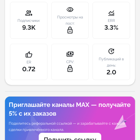
visibility
group
monitoring
Индивидуальное сопровождение
Просмотры на
Подписчики:
ERR
пост:
9.3K
3.3%
Аналитика Telegram
lock_outline
update
payments
thumb_up
Публикаций в
CPV:
ER
день:
lock_outline
0.72
2.0
Приглашайте каналы MAX — получайте
5% с их заказов
Поделитесь реферальной ссылкой — и зарабатывайте с каждой
сделки привлечённого канала.
Получить ссылку