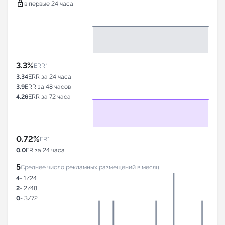
lock
в первые 24 часа
3.3%
ERR*
3.34
ERR за 24 часа
3.9
ERR за 48 часов
4.26
ERR за 72 часа
0.72%
ER*
0.0
ER за 24 часа
5
Среднее число рекламных размещений в месяц
4
- 1/24
2
- 2/48
0
- 3/72