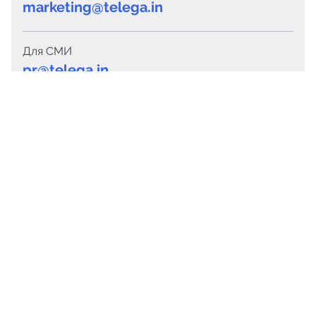
marketing@telega.in
Для СМИ
pr@telega.in
Техподдержка
Telegram
MAX
Сервисы
Каталог каналов
Готовые предложения
Горящие предложения
Смарт-кампании