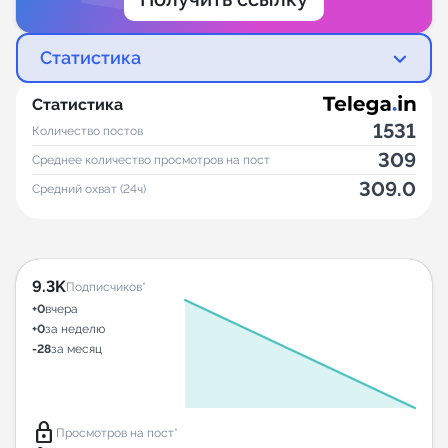
Статистика
Статистика
1531
Количество постов
309
Среднее количество просмотров на пост
309.0
Средний охват (24ч)
9.3K
Подписчиков*
+0
вчера
+0
за неделю
-28
за месяц
lock
Просмотров на пост*