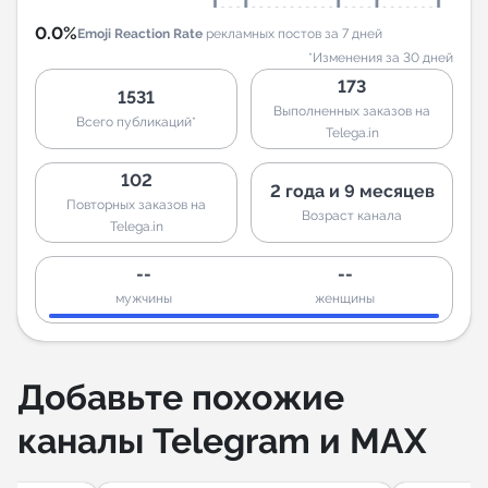
0.0%
Emoji Reaction Rate
рекламных постов за 7 дней
*Изменения за 30 дней
173
1531
Выполненных заказов на
Всего публикаций*
Telega.in
102
2 года и 9 месяцев
Повторных заказов на
Возраст канала
Telega.in
--
--
мужчины
женщины
Добавьте похожие
каналы Telegram и MAX