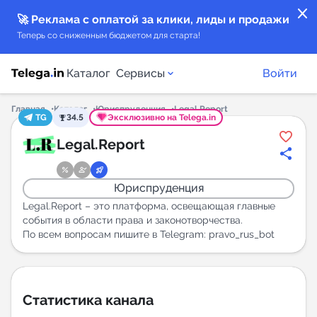
close
🚀 Реклама с оплатой за клики, лиды и продажи
Теперь со сниженным бюджетом для старта!
Каталог
Сервисы
Войти
Главная
Каталог
Юриспруденция
Legal.Report
TG
34.5
Эксклюзивно на Telega.in
Каталог каналов
Legal.Report
Каталог ботов
Юриспруденция
Горящие предложения
Legal.Report – это платформа, освещающая главные
события в области права и законотворчества.
По всем вопросам пишите в Telegram: pravo_rus_bot
Индекс читаемости каналов в Telegram
New
Аналитика MAX каналов
Статистика канала
New