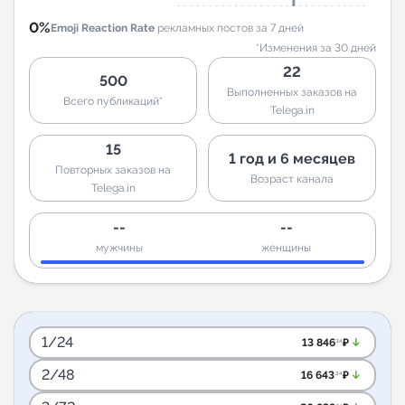
0%
Emoji Reaction Rate
рекламных постов за 7 дней
*Изменения за 30 дней
22
500
Выполненных заказов на
Всего публикаций*
Telega.in
15
1 год и 6 месяцев
Повторных заказов на
Возраст канала
Telega.in
--
--
мужчины
женщины
1/24
arrow_downward_alt
13 846
₽
.14
2/48
arrow_downward_alt
16 643
₽
.34