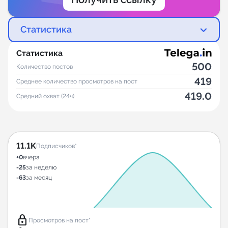
Статистика
Статистика
500
Количество постов
419
Среднее количество просмотров на пост
419.0
Средний охват (24ч)
11.1K
Подписчиков*
+0
вчера
-25
за неделю
-63
за месяц
lock
Просмотров на пост*