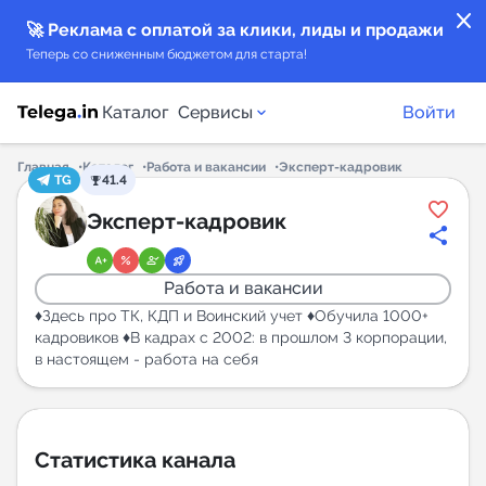
close
🚀 Реклама с оплатой за клики, лиды и продажи
Теперь со сниженным бюджетом для старта!
Каталог
Сервисы
Войти
Главная
Каталог
Работа и вакансии
Эксперт-кадровик
TG
41.4
Каталог каналов
Эксперт-кадровик
Каталог ботов
Работа и вакансии
Горящие предложения
♦️Здесь про ТК, КДП и Воинский учет ♦️Обучила 1000+
кадровиков ♦️В кадрах с 2002: в прошлом 3 корпорации,
в настоящем - работа на себя
Индекс читаемости каналов в Telegram
New
Аналитика MAX каналов
Статистика канала
New