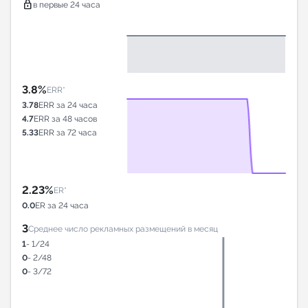
lock
в первые 24 часа
3.8%
ERR*
3.78
ERR за 24 часа
4.7
ERR за 48 часов
5.33
ERR за 72 часа
2.23%
ER*
0.0
ER за 24 часа
3
Среднее число рекламных размещений в месяц
1
- 1/24
0
- 2/48
0
- 3/72