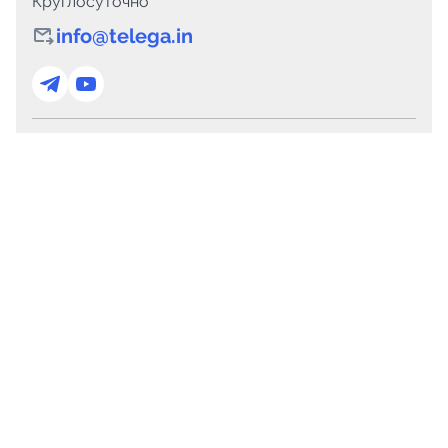
Круглосуточно
info@telega.in
Для сотрудничества
marketing@telega.in
Для СМИ
pr@telega.in
Техподдержка
Telegram
MAX
Сервисы