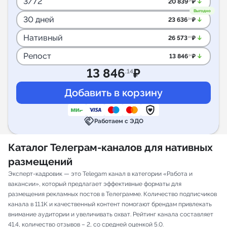
3/72
arrow_downward_alt
20 839
₽
.14
Выгодно
30 дней
arrow_downward_alt
23 636
₽
.34
Нативный
arrow_downward_alt
26 573
₽
.40
Репост
arrow_downward_alt
13 846
₽
.14
13 846
₽
.14
handshake
Работаем с ЭДО
Каталог Телеграм-каналов для нативных
размещений
Эксперт-кадровик — это Telegam канал в категории «Работа и
вакансии», который предлагает эффективные форматы для
размещения рекламных постов в Телеграмме. Количество подписчиков
канала в 11.1K и качественный контент помогают брендам привлекать
внимание аудитории и увеличивать охват. Рейтинг канала составляет
41.4, количество отзывов – 2, со средней оценкой 5.0.