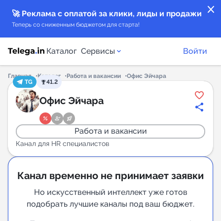
close
🚀 Реклама с оплатой за клики, лиды и продажи
Теперь со сниженным бюджетом для старта!
Каталог
Сервисы
Войти
Главная
Каталог
Работа и вакансии
Офис Эйчара
TG
41.2
Каталог каналов
Офис Эйчара
Каталог ботов
Работа и вакансии
Горящие предложения
Канал для HR специалистов
Индекс читаемости каналов в Telegram
Канал временно не принимает заявки
New
Но искусственный интеллект уже готов
подобрать лучшие каналы под ваш бюджет.
Аналитика MAX каналов
New