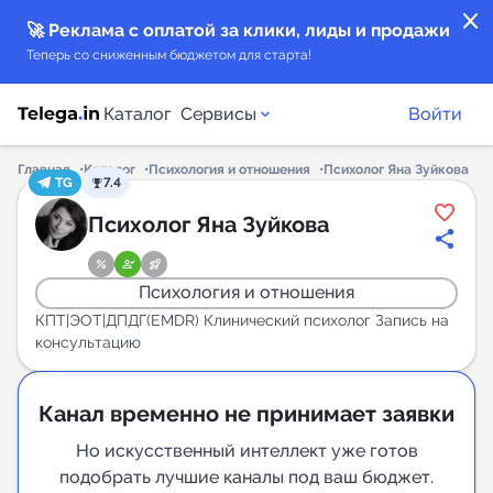
close
🚀 Реклама с оплатой за клики, лиды и продажи
Теперь со сниженным бюджетом для старта!
Каталог
Сервисы
Войти
Главная
Каталог
Психология и отношения
Психолог Яна Зуйкова
TG
7.4
Каталог каналов
Психолог Яна Зуйкова
Каталог ботов
Психология и отношения
Горящие предложения
КПТ|ЭОТ|ДПДГ(EMDR) Клинический психолог Запись на
консультацию
Индекс читаемости каналов в Telegram
New
Канал временно не принимает заявки
Но искусственный интеллект уже готов
Аналитика MAX каналов
подобрать лучшие каналы под ваш бюджет.
New