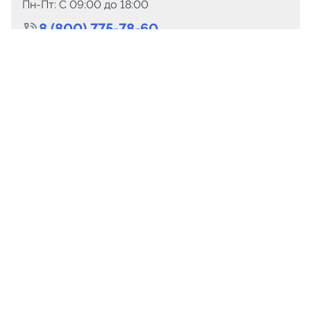
Пн-Пт: C 09:00 до 18:00
8 (800) 775-78-60
+7 (499) 110-15-93
Круглосуточно
info@telega.in
Для сотрудничества
marketing@telega.in
Для СМИ
pr@telega.in
Техподдержка