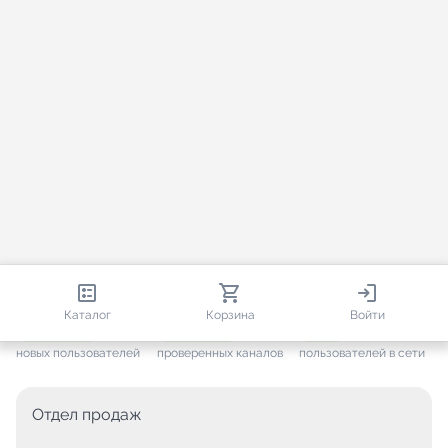
813 030
35 827
4 914
Каталог
Корзина
Войти
+ 7 700
за месяц
+ 1 505
за месяц
ONLINE
новых пользователей
проверенных каналов
пользователей в сети
Отдел продаж