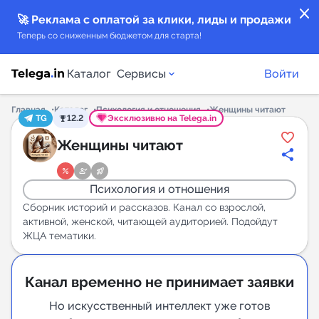
close
🚀 Реклама с оплатой за клики, лиды и продажи
Теперь со сниженным бюджетом для старта!
Каталог
Сервисы
Войти
Главная
Каталог
Психология и отношения
Женщины читают
TG
12.2
Эксклюзивно на Telega.in
Каталог каналов
Женщины читают
Каталог ботов
Психология и отношения
Горящие предложения
Сборник историй и рассказов. Канал со взрослой,
активной, женской, читающей аудиторией. Подойдут
ЖЦА тематики.
Индекс читаемости каналов в Telegram
New
Канал временно не принимает заявки
Аналитика MAX каналов
Но искусственный интеллект уже готов
New