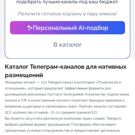
подобрать лучшие каналы под ваш бюджет.
Индивидуальное сопровождение
Получите готовую корзину в пару кликов!
Персональный AI-подбор
Аналитика Telegram
В каталог
Каталог Телеграм-каналов для нативных
размещений
Женщины читают — это Telegam канал в категории «Психология и
отношения», который предлагает эффективные форматы для
размещения рекламных постов в Телеграмме. Количество подписчиков
канала в 7.7K и качественный контент помогают брендам привлекать
внимание аудитории и увеличивать охват. Рейтинг канала составляет
12.2, количество отзывов – 6, со средней оценкой 5.0.
Вы можете запустить рекламную кампанию через сервис Telega.in,
выбрав удобный формат размещения. Платформа обеспечивает
прозрачные условия сотрудничества и предоставляет детальную