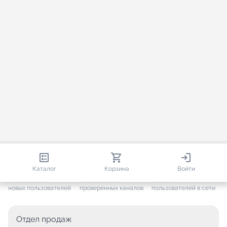
813 203
35 733
2 994
Каталог
Корзина
Войти
+ 7 685
за месяц
+ 1 454
за месяц
ONLINE
новых пользователей
проверенных каналов
пользователей в сети
Отдел продаж