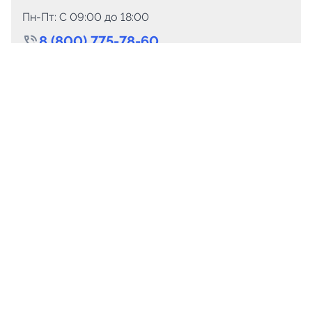
Пн-Пт: C 09:00 до 18:00
8 (800) 775-78-60
+7 (499) 110-15-93
Круглосуточно
info@telega.in
Для сотрудничества
marketing@telega.in
Для СМИ
pr@telega.in
Техподдержка