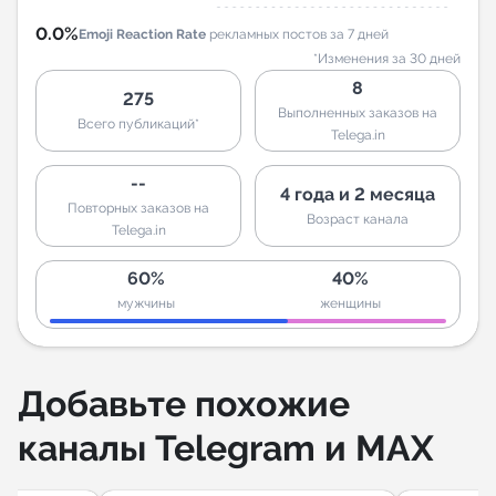
0.0%
Emoji Reaction Rate
рекламных постов за 7 дней
*Изменения за 30 дней
8
275
Выполненных заказов на
Всего публикаций*
Telega.in
--
4 года и 2 месяца
Повторных заказов на
Возраст канала
Telega.in
60%
40%
мужчины
женщины
Добавьте похожие
каналы Telegram и MAX