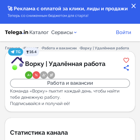
close
🚀 Реклама с оплатой за клики, лиды и продажи
Теперь со сниженным бюджетом для старта!
Каталог
Сервисы
Войти
Главная
Каталог
Работа и вакансии
Ворку | Удалённая работа
TG
16.4
Каталог каналов
Ворку | Удалённая работа
Каталог ботов
Работа и вакансии
Горящие предложения
Команда «Ворку» пыхтит каждый день, чтобы найти
тебе денежную работу.
Подписывайся и получай её!
Индекс читаемости каналов в Telegram
New
Аналитика MAX каналов
Статистика канала
New