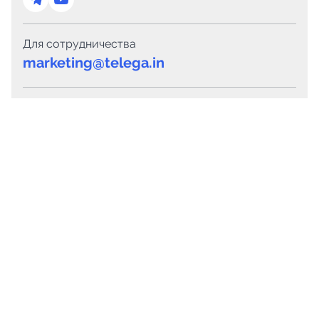
Для сотрудничества
marketing@telega.in
Для СМИ
pr@telega.in
Техподдержка
Telegram
MAX
Сервисы
Каталог каналов
Готовые предложения