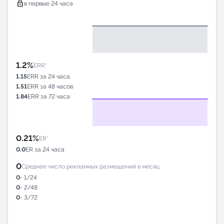
lock
в первые 24 часа
1.2%
ERR*
1.15
ERR за 24 часа
1.51
ERR за 48 часов
1.84
ERR за 72 часа
0.21%
ER*
0.0
ER за 24 часа
0
Среднее число рекламных размещений в месяц
0
- 1/24
0
- 2/48
0
- 3/72