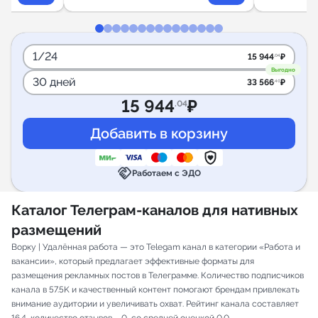
1/24
15 944
₽
.04
Выгодно
30 дней
33 566
₽
.40
15 944
₽
.04
handshake
Работаем с ЭДО
Каталог Телеграм-каналов для нативных
размещений
Ворку | Удалённая работа — это Telegam канал в категории «Работа и
вакансии», который предлагает эффективные форматы для
размещения рекламных постов в Телеграмме. Количество подписчиков
канала в 57.5K и качественный контент помогают брендам привлекать
внимание аудитории и увеличивать охват. Рейтинг канала составляет