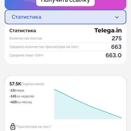
Статистика
Статистика
275
Количество постов
663
Среднее количество просмотров на пост
663.0
Средний охват (24ч)
57.5K
Подписчиков*
-13
вчера
-141
за неделю
-425
за месяц
lock
Просмотров на пост*