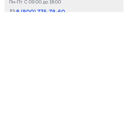
Пн-Пт: C 09:00 до 18:00
8 (800) 775-78-60
+7 (499) 110-15-93
Круглосуточно
info@telega.in
Для сотрудничества
marketing@telega.in
Для СМИ
pr@telega.in
Техподдержка