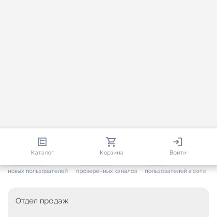
813 547
35 439
1 817
Каталог
Корзина
Войти
+ 7 590
за месяц
+ 1 424
за месяц
ONLINE
новых пользователей
проверенных каналов
пользователей в сети
Отдел продаж