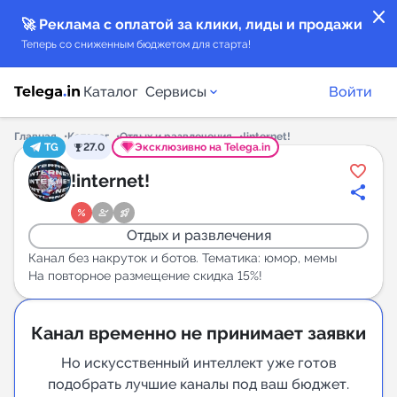
close
🚀 Реклама с оплатой за клики, лиды и продажи
Теперь со сниженным бюджетом для старта!
Каталог
Сервисы
Войти
Главная
Каталог
Отдых и развлечения
!internet!
TG
27.0
Эксклюзивно на Telega.in
Каталог каналов
!internet!
Каталог ботов
Отдых и развлечения
Горящие предложения
Канал без накруток и ботов. Тематика: юмор, мемы
На повторное размещение скидка 15%!
Индекс читаемости каналов в Telegram
New
Канал временно не принимает заявки
Но искусственный интеллект уже готов
Аналитика MAX каналов
подобрать лучшие каналы под ваш бюджет.
New