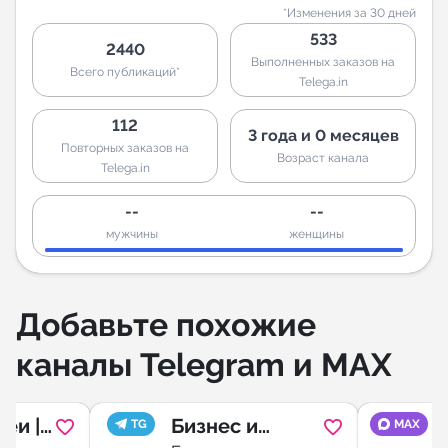
*Изменения за 30 дней
533
2440
Выполненных заказов на
Всего публикаций*
Telega.in
112
3 года и 0 месяцев
Повторных заказов на
Возраст канала
Telega.in
--
--
мужчины
женщины
Добавьте похожие
каналы Telegram и MAX
еи |
Бизнес и
TG
MAX