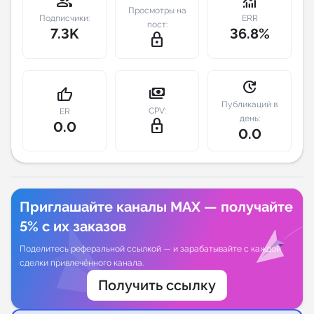
group
monitoring
Просмотры на
Подписчики:
ERR
пост:
Индивидуальное сопровождение
7.3K
36.8%
lock_outline
Аналитика Telegram
update
payments
thumb_up
Публикаций в
CPV:
ER
день:
lock_outline
0.0
0.0
Приглашайте каналы MAX — получайте
5% с их заказов
Поделитесь реферальной ссылкой — и зарабатывайте с каждой
сделки привлечённого канала.
Получить ссылку