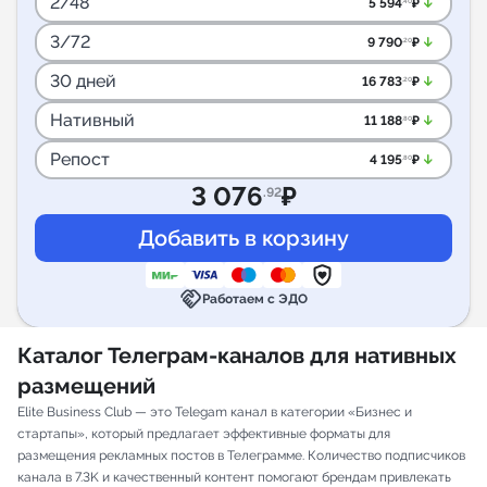
2/48
arrow_downward_alt
5 594
₽
.40
3/72
arrow_downward_alt
9 790
₽
.20
30 дней
arrow_downward_alt
16 783
₽
.20
Нативный
arrow_downward_alt
11 188
₽
.80
Репост
arrow_downward_alt
4 195
₽
.80
3 076
₽
.92
handshake
Работаем с ЭДО
Каталог Телеграм-каналов для нативных
размещений
Elite Business Club — это Telegam канал в категории «Бизнес и
стартапы», который предлагает эффективные форматы для
размещения рекламных постов в Телеграмме. Количество подписчиков
канала в 7.3K и качественный контент помогают брендам привлекать