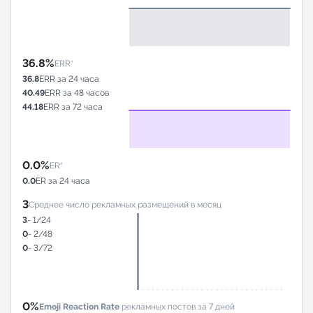
36.8%
ERR*
36.8
ERR за 24 часа
40.49
ERR за 48 часов
44.18
ERR за 72 часа
0.0%
ER*
0.0
ER за 24 часа
3
Среднее число рекламных размещений в месяц
3
- 1/24
0
- 2/48
0
- 3/72
0%
Emoji Reaction Rate
рекламных постов за 7 дней