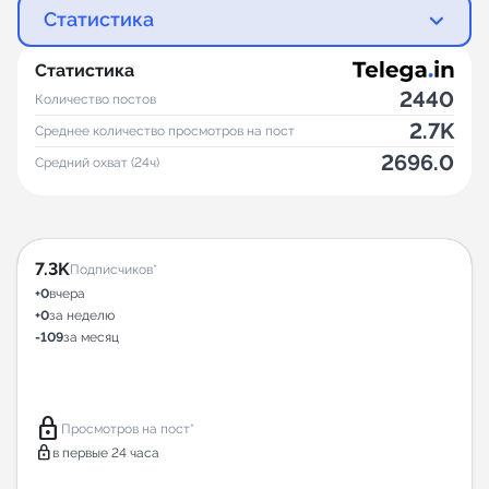
Статистика
Статистика
2440
Количество постов
2.7K
Среднее количество просмотров на пост
2696.0
Средний охват (24ч)
7.3K
Подписчиков*
+0
вчера
+0
за неделю
-109
за месяц
lock
Просмотров на пост*
lock
в первые 24 часа