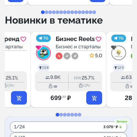
Новинки в тематике
сФренд
Бизнес Reels
B
TG
TG
 стартапы
Бизнес и стартапы
Би
5.0
13.8
12.5
9.8K
63.2
25.1%
25.7%
ERR:
ERR:
lock_outline
lock_outline
lock_outline
lock_outline
CPV
CPV
699
₽
28 
.30
Выгодно
1/24
arrow_downward_alt
3 076
₽
.92