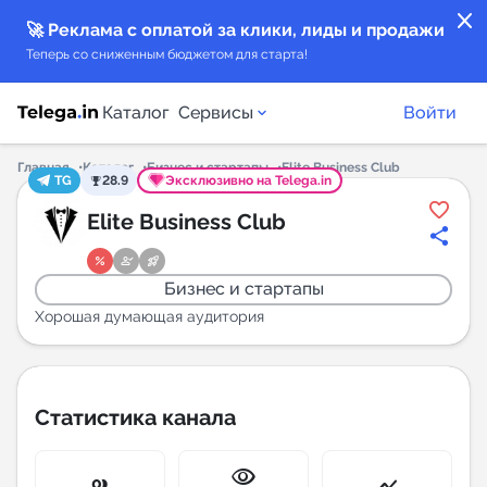
close
🚀 Реклама с оплатой за клики, лиды и продажи
Теперь со сниженным бюджетом для старта!
Каталог
Сервисы
Войти
Главная
Каталог
Бизнес и стартапы
Elite Business Club
TG
28.9
Эксклюзивно на Telega.in
Каталог каналов
Elite Business Club
Каталог ботов
Бизнес и стартапы
Горящие предложения
Хорошая думающая аудитория
Индекс читаемости каналов в Telegram
New
Статистика канала
Аналитика MAX каналов
visibility
New