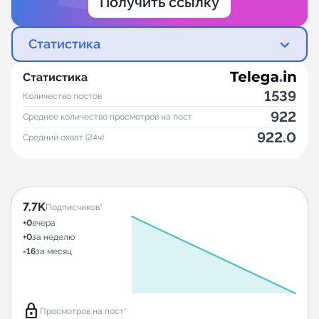
Получить ссылку
Статистика
Статистика
1539
Количество постов
922
Среднее количество просмотров на пост
922.0
Средний охват (24ч)
7.7K
Подписчиков*
+0
вчера
+0
за неделю
-16
за месяц
lock
Просмотров на пост*