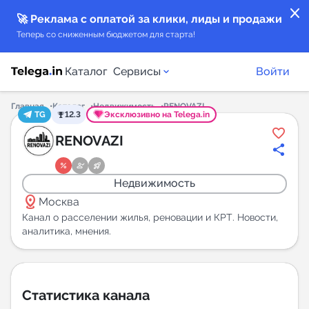
close
🚀 Реклама с оплатой за клики, лиды и продажи
Теперь со сниженным бюджетом для старта!
Каталог
Сервисы
Войти
Главная
Каталог
Недвижимость
RENOVAZI
TG
12.3
Эксклюзивно на Telega.in
Каталог каналов
RENOVAZI
Каталог ботов
Недвижимость
distance
Горящие предложения
Москва
Канал о расселении жилья, реновации и КРТ. Новости,
аналитика, мнения.
Индекс читаемости каналов в Telegram
New
Аналитика MAX каналов
Статистика канала
New