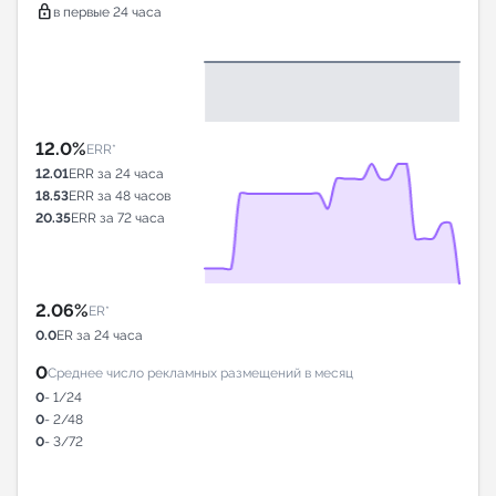
lock
в первые 24 часа
12.0%
ERR*
12.01
ERR за 24 часа
18.53
ERR за 48 часов
20.35
ERR за 72 часа
2.06%
ER*
0.0
ER за 24 часа
0
Среднее число рекламных размещений в месяц
0
- 1/24
0
- 2/48
0
- 3/72