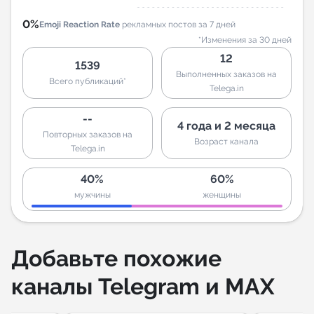
0%
Emoji Reaction Rate
рекламных постов за 7 дней
*Изменения за 30 дней
12
1539
Выполненных заказов на
Всего публикаций*
Telega.in
--
4 года и 2 месяца
Повторных заказов на
Возраст канала
Telega.in
40%
60%
мужчины
женщины
Добавьте похожие
каналы Telegram и MAX