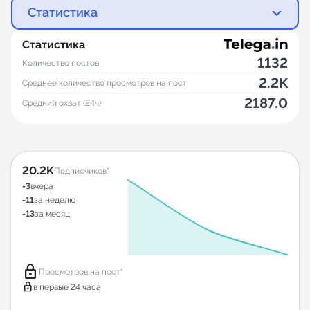
Статистика
Статистика
1132
Количество постов
2.2K
Среднее количество просмотров на пост
2187.0
Средний охват (24ч)
20.2K
Подписчиков*
-3
вчера
-11
за неделю
-13
за месяц
lock
Просмотров на пост*
lock
в первые 24 часа