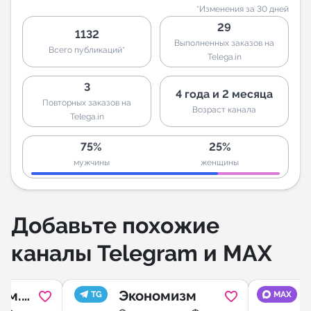
*Изменения за 30 дней
29
1132
Выполненных заказов на
Всего публикаций*
Telega.in
3
4 года и 2 месяца
Повторных заказов на
Возраст канала
Telega.in
75%
25%
мужчины
женщины
Добавьте похожие
каналы Telegram и MAX
ум.
Экономизм
TG
MAX