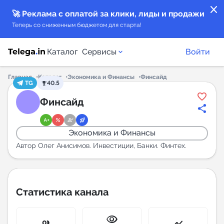
close
🚀 Реклама с оплатой за клики, лиды и продажи
Теперь со сниженным бюджетом для старта!
Каталог
Сервисы
Войти
Главная
Каталог
Экономика и Финансы
Финсайд
TG
40.5
Каталог каналов
Финсайд
Каталог ботов
Экономика и Финансы
Горящие предложения
Автор Олег Анисимов. Инвестиции, Банки. Финтех.
Индекс читаемости каналов в Telegram
New
Статистика канала
Аналитика MAX каналов
visibility
New