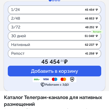
1/24
45 454
₽
.50
2/48
46 853
₽
.10
3/72
48 251
₽
.70
Выгодно
30 дней
51 048
₽
.90
Нативный
62 237
₽
.70
Репост
41 258
₽
.70
45 454
₽
.50
handshake
Работаем с ЭДО
Каталог Телеграм-каналов для нативных
размещений