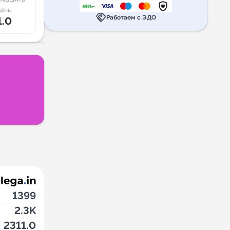
ень:
handshake
Работаем с ЭДО
1.0
1399
2.3K
2311.0