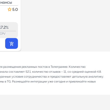
инансы
я
Экономика и Финансы
5.0
5.0
61.0
60.9
22.8K
17.2%
16.5%
ERR:
lock_outline
lock_outline
lo
CPV
CPV
9 370
₽
.62
ля размещения рекламных постов в Телеграмме. Количество
ла составляет 52.1, количество отзывов – 11, со средней оценкой 4.8.
зрачные условия сотрудничества и предоставляет детальную аналитику.
амы в TG. Размещайте интеграции уже сегодня и привлекайте новых