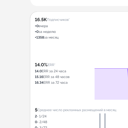
16.5K
Подписчиков*
+0
вчера
+0
за неделю
+1358
за месяц
14.0%
ERR*
14.0
ERR за 24 часа
15.16
ERR за 48 часов
16.34
ERR за 72 часа
5
Среднее число рекламных размещений в месяц
2
- 1/24
0
- 2/48
0
- 3/72