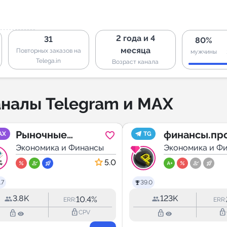
2 года и 4
31
80%
месяца
Повторных заказов на
мужчины
Telega.in
Возраст канала
налы Telegram и MAX
Рыночные
финансы.пр
AX
TG
Инвестиции |
Экономика и Финансы
Экономика и Ф
Трейдинг
5.0
.7
39.0
3.8K
123K
10.4%
ERR:
ERR:
lock_outline
lock_outline
lock_outline
lock_outline
CPV