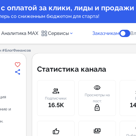
 с оплатой за клики, лиды и продажи
перь со сниженным бюджетом для старта!
Аналитика MAX
Сервисы
Заказчикам
Вл
н #БлогФинансов
каналов
Каталог б
Статистика канала
Индекс чи
visibility
 предложения
Telegram
group
m
Просмотры на
ция
New
Подписчики:
пост:
16.5K
1
lock_outline
ние и
Индивиду
а MAX каналов
н.
сопровож
u
payments
thumb_up
Публ