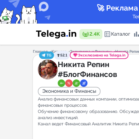
🚀 Реклама
Те
2.4K
Каталог
Главная
Каталог
Экономика и Финансы
Никита Репи
TG
52.1
Эксклюзивно на Telega.in
Каталог 
Никита Репин
#БлогФинансов
Горящие
Экономика и Финансы
Анализ финансовых данных компании, оптимиза
финансовых процессов.
Обучение финансовому образованию. Обсужде
анализ инвестиций.
Аналитик
Канал ведет Финансовый Аналитик Никита Репи
New