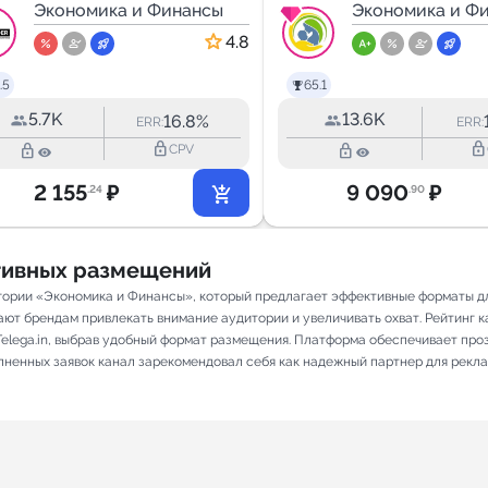
инвестиции,
Экономика и Финансы
I ЛьготОтвет
Экономика и Ф
экономика,
4.8
аналитика
.5
65.1
5.7K
13.6K
16.8%
ERR:
ERR:
lock_outline
lock_outline
lock_outline
lock_outline
CPV
2 155
₽
9 090
₽
.24
.90
ативных размещений
гории «Экономика и Финансы», который предлагает эффективные форматы д
ют брендам привлекать внимание аудитории и увеличивать охват. Рейтинг кана
elega.in, выбрав удобный формат размещения. Платформа обеспечивает про
олненных заявок канал зарекомендовал себя как надежный партнер для рекл