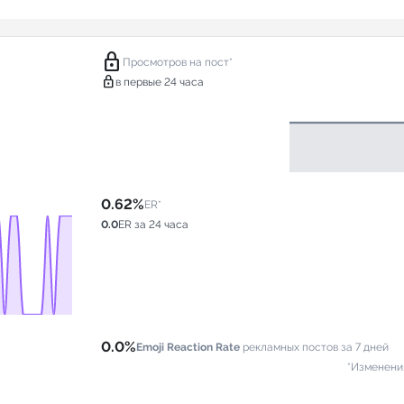
lock
Просмотров на пост*
lock
в первые 24 часа
0.62%
ER*
0.0
ER за 24 часа
0.0%
Emoji Reaction Rate
рекламных постов за 7 дней
*Изменени