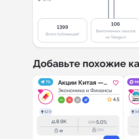
106
1399
Выполненных заказов
Всего публикаций*
на Telega.in
Добавьте похожие ка
talist
Акции Китая —
TG
M
 Финансы
China Stocks
Экономика и Финансы
5.0
4.5
42.9
34
8.9K
31.7%
5.0%
RR:
ERR:
lock_outline
lock_outline
lock_outline
CPV
CPV