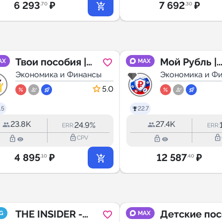
6 293
₽
7 692
₽
.70
.30
Твои пособия |
Мой Рубль |
AX
MAX
льготы
Экономика и Финансы
Льготы и
Экономика и Ф
Пособия
5.0
.5
22.7
23.8K
27.4K
24.9%
ERR:
ERR:
lock_outline
lock_outline
lock_outline
lock_outline
CPV
4 895
₽
12 587
₽
.10
.40
THE INSIDER -
Детские по
G
MAX