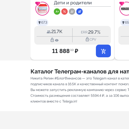
тели
выплат
Дети и родители
67.3
65
21.7K
18.2%
29.7%
RR:
ERR:
lock_outline
lock_outline
lock_outline
CPV
CPV
11 888
₽
.10
Каталог Телеграм-каналов для н
Никита Репин #БлогФинансов — это Telegam канал в кате
подписчиков канала в 16.5K и качественный контент помога
Вы можете запустить рекламную кампанию через сервис T
Стоимость размещения составляет 5594.4 ₽, а за 106 вып
клиентов вместе с Telega.in!