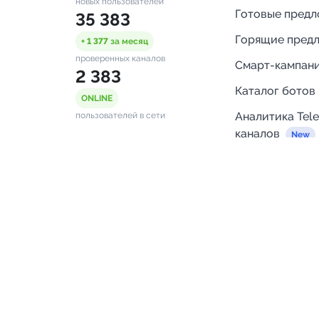
новых пользователей
Готовые пред
35 383
Горящие пред
+ 1 377
за месяц
проверенных каналов
Смарт-кампан
2 383
Каталог ботов
ONLINE
Аналитика Tel
пользователей в сети
каналов
Бот нотифика
Помощь
FAQ
Напишите нам