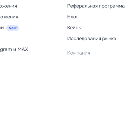
ложения
Реферальная программа
ложения
Блог
ии
Кейсы
Исследования рынка
egram и MAX
Компания
Отзывы о Telega.in
ций
Информация о безопасност
Возврат средств
Гарантии
Политика обработки персон
данных
Вакансии