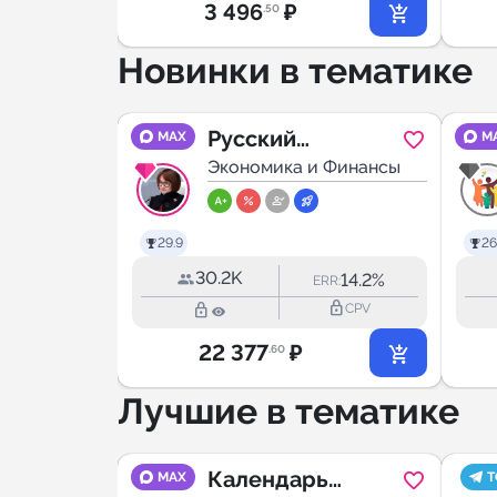
3 496
₽
.50
Новинки в тематике
АРПЛАТ
Русский
MAX
M
 Финансы
Экономический
Экономика и Финансы
29.9
26
30.2K
18.4%
14.2%
RR:
ERR:
lock_outline
lock_outline
lock_outline
CPV
CPV
22 377
₽
.60
Лучшие в тематике
Календарь
MAX
T