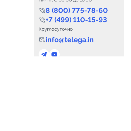
8 (800) 775-78-60
+7 (499) 110-15-93
Круглосуточно
info@telega.in
0
Каналов:
Подпи
0
₽
delete_forever
Итого:
.00
Для сотрудничества
и
marketing@telega.in
Для СМИ
альных
pr@telega.in
Техподдержка