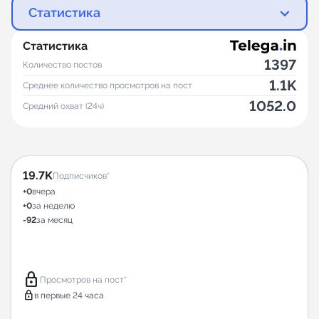
Статистика
Статистика
1397
Количество постов
1.1K
Среднее количество просмотров на пост
1052.0
Средний охват (24ч)
19.7K
Подписчиков*
+0
вчера
+0
за неделю
-92
за месяц
lock
Просмотров на пост*
lock
в первые 24 часа