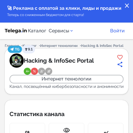
close
🚀 Реклама с оплатой за клики, лиды и продажи
Теперь со сниженным бюджетом для старта!
Каталог
Сервисы
Войти
Главная
Каталог
Интернет технологии
Hacking & InfoSec Portal
TG
9.1
Каталог каналов
Hacking & InfoSec Portal
Каталог ботов
Интернет технологии
Горящие предложения
Канал, посвещённый кибербезопасности и анонимности
Индекс читаемости каналов в Telegram
New
Статистика канала
Аналитика MAX каналов
visibility
New