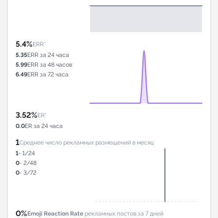
5.4%
ERR*
5.35
ERR за 24 часа
5.99
ERR за 48 часов
6.49
ERR за 72 часа
3.52%
ER*
0.0
ER за 24 часа
1
Среднее число рекламных размещений в месяц
1
- 1/24
0
- 2/48
0
- 3/72
0%
Emoji Reaction Rate
рекламных постов за 7 дней