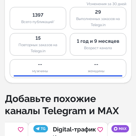
*Изменения за 30 дней
29
1397
Выполненных заказов на
Всего публикаций*
Telega.in
15
1 год и 9 месяцев
Повторных заказов на
Возраст канала
Telega.in
--
--
мужчины
женщины
Добавьте похожие
каналы Telegram и MAX
Digital-трафик
TG
MAX