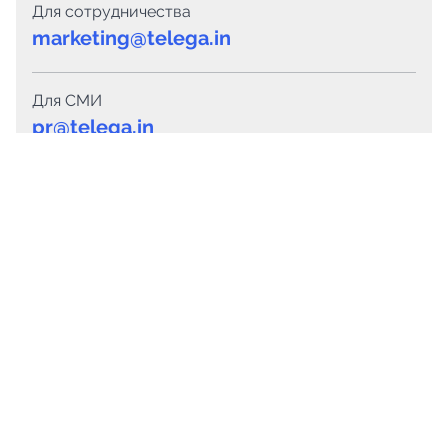
Для сотрудничества
marketing@telega.in
Для СМИ
pr@telega.in
Техподдержка
Telegram
MAX
Сервисы
Каталог каналов
Готовые предложения
Горящие предложения
Смарт-кампании