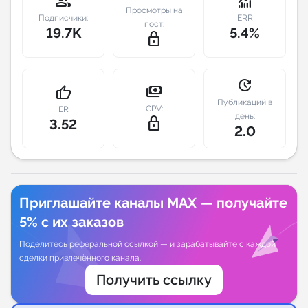
group
monitoring
Просмотры на
Подписчики:
ERR
пост:
Индивидуальное сопровождение
19.7K
5.4%
lock_outline
Аналитика Telegram
update
payments
thumb_up
Публикаций в
CPV:
ER
день:
lock_outline
3.52
2.0
Приглашайте каналы MAX — получайте
5% с их заказов
Поделитесь реферальной ссылкой — и зарабатывайте с каждой
сделки привлечённого канала.
Получить ссылку