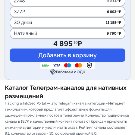
2/48
5 874
₽
.12
3/72
6 993
₽
.00
30 дней
11 188
₽
.80
Нативный
9 790
₽
.20
4 895
₽
.10
handshake
Работаем с ЭДО
Каталог Телеграм-каналов для нативных
размещений
Hacking & InfoSec Portal — это Telegam канал в категории «Интернет
технологии», который предлагает эффективные форматы для
размещения рекламных постов в Телеграмме. Количество подписчиков
канала в 19.7K и качественный контент помогают брендам привлекать
внимание аудитории и увеличивать охват. Рейтинг канала составляет
9.1, количество отзывов – 10, со средней оценкой 5.0.