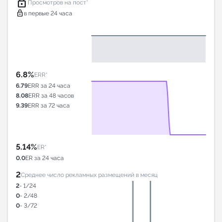
lock
Просмотров на пост*
lock
в первые 24 часа
6.8%
ERR*
6.79
ERR за 24 часа
8.08
ERR за 48 часов
9.39
ERR за 72 часа
5.14%
ER*
0.0
ER за 24 часа
2
Среднее число рекламных размещений в месяц
2
- 1/24
0
- 2/48
0
- 3/72