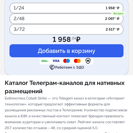
1/24
1 958
₽
.04
Выгодно
2/48
2 097
₽
.90
3/72
2 517
₽
.48
1 958
₽
.04
handshake
Работаем с ЭДО
Каталог Телеграм-каналов для нативных
размещений
Библиотека Cobalt Strike — это Telegam канал в категории «Интернет
технологии», который предлагает эффективные форматы для
размещения рекламных постов в Телеграмме. Количество подписчиков
канала в 8.8K и качественный контент помогают брендам привлекать
внимание аудитории и увеличивать охват. Рейтинг канала составляет
29.7, количество отзывов – 48, со средней оценкой 5.0.