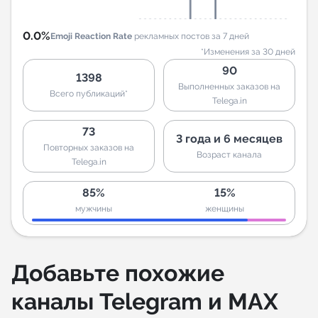
0.0%
Emoji Reaction Rate
рекламных постов за 7 дней
*Изменения за 30 дней
90
1398
Выполненных заказов на
Всего публикаций*
Telega.in
73
3 года и 6 месяцев
Повторных заказов на
Возраст канала
Telega.in
85%
15%
мужчины
женщины
Добавьте похожие
каналы Telegram и MAX