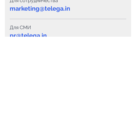
Для сотрудничества
marketing@telega.in
Для СМИ
pr@telega.in
Техподдержка
Telegram
MAX
Сервисы
Каталог каналов
Готовые предложения
Горящие предложения
Смарт-кампании