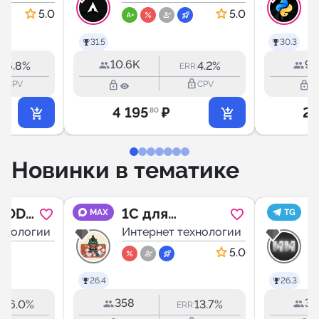
5.0
5.0
31.5
30.3
10.6K
9.
6.8%
4.2%
R:
ERR:
outline
lock_outline
lock_outline
lock_outline
CPV
CPV
4 195
₽
2 
.80
Новинки в тематике
TODA
1С для
MAX
TG
ехнологии
Бухгалтера 1C
Интернет технологии
И
5.0
26.4
26.3
358
3.
36.0%
13.7%
:
ERR: