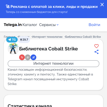
close
🚀 Реклама с оплатой за клики, лиды и продажи
Теперь со сниженным бюджетом для старта!
Каталог
Сервисы
Войти
Главная
Каталог
Интернет технологии
Библиотека Cobalt Strike
TG
29.7
Каталог каналов
Библиотека Cobalt Strike
Каталог ботов
Интернет технологии
Горящие предложения
Канал посвящен информационной безопасности,
этичному хакингу и пентесту. Также единственный в
Telegram канал посвященный инструменту Cobalt
Индекс читаемости каналов в Telegram
Strike.
New
Аналитика MAX каналов
New
Статистика канала