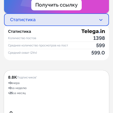
Получить ссылку
Статистика
Статистика
1398
Количество постов
599
Среднее количество просмотров на пост
599.0
Средний охват (24ч)
8.8K
Подписчиков*
+0
вчера
+0
за неделю
+25
за месяц