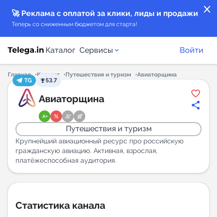
close
🚀 Реклама с оплатой за клики, лиды и продажи
Теперь со сниженным бюджетом для старта!
Каталог
Сервисы
Войти
Главная
Каталог
Путешествия и туризм
Авиаторщина
TG
53.7
Каталог каналов
Авиаторщина
Каталог ботов
Путешествия и туризм
Горящие предложения
Крупнейший авиационный ресурс про российскую
гражданскую авиацию. Активная, взрослая,
платёжеспособная аудитория.
Индекс читаемости каналов в Telegram
New
Аналитика MAX каналов
Статистика канала
New