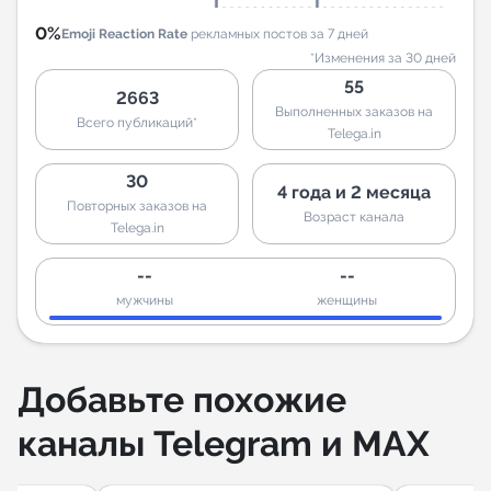
0%
Emoji Reaction Rate
рекламных постов за 7 дней
*Изменения за 30 дней
55
2663
Выполненных заказов на
Всего публикаций*
Telega.in
30
4 года и 2 месяца
Повторных заказов на
Возраст канала
Telega.in
--
--
мужчины
женщины
Добавьте похожие
каналы Telegram и MAX