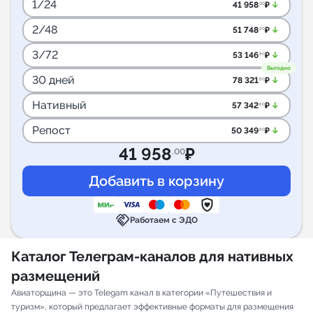
1/24
arrow_downward_alt
41 958
₽
.00
2/48
arrow_downward_alt
51 748
₽
.20
3/72
arrow_downward_alt
53 146
₽
.80
Выгодно
30 дней
arrow_downward_alt
78 321
₽
.60
Нативный
arrow_downward_alt
57 342
₽
.60
Репост
arrow_downward_alt
50 349
₽
.60
41 958
₽
.00
handshake
Работаем с ЭДО
Каталог Телеграм-каналов для нативных
размещений
Авиаторщина — это Telegam канал в категории «Путешествия и
туризм», который предлагает эффективные форматы для размещения