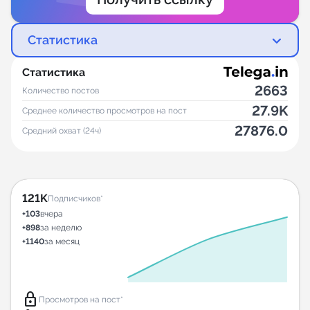
Статистика
Статистика
2663
Количество постов
27.9K
Среднее количество просмотров на пост
27876.0
Средний охват (24ч)
121K
Подписчиков*
+103
вчера
+898
за неделю
+1140
за месяц
lock
Просмотров на пост*