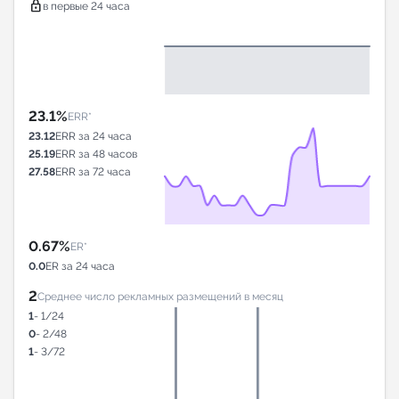
lock
в первые 24 часа
23.1%
ERR*
23.12
ERR за 24 часа
25.19
ERR за 48 часов
27.58
ERR за 72 часа
0.67%
ER*
0.0
ER за 24 часа
2
Среднее число рекламных размещений в месяц
1
- 1/24
0
- 2/48
1
- 3/72