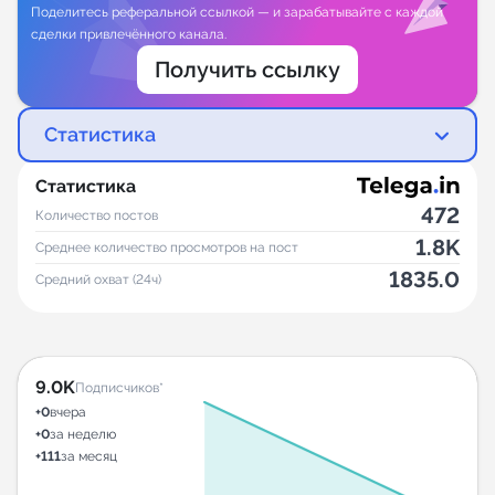
Поделитесь реферальной ссылкой — и зарабатывайте с каждой
сделки привлечённого канала.
Получить ссылку
Статистика
Статистика
472
Количество постов
1.8K
Среднее количество просмотров на пост
1835.0
Средний охват (24ч)
9.0K
Подписчиков*
+0
вчера
+0
за неделю
+111
за месяц