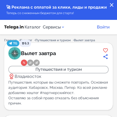
close
🚀 Реклама с оплатой за клики, лиды и продажи
Теперь со сниженным бюджетом для старта!
Каталог
Сервисы
Войти
Главная
Каталог
Путешествия и туризм
Вылет завтра
TG
6.3
Каталог каналов
Вылет завтра
Каталог ботов
Путешествия и туризм
distance
Горящие предложения
Владивосток
Путешествия, которые вы сможете повторить. Основная
аудитория: Хабаровск, Москва, Питер. Ко всей рекламе
Индекс читаемости каналов в Telegram
добавляю хештег #партнерскийпост.
New
Оставляю за собой право отказать без объяснения
причин.
Аналитика MAX каналов
New