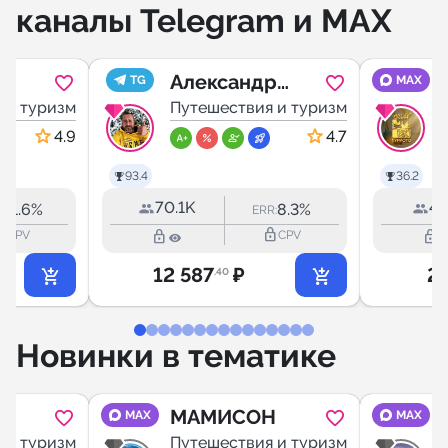
каналы Telegram и MAX
Александр
TG
MAX
 и туризм
Михайленко
Путешествия и туризм
4.9
4.7
93.4
36.2
70.1K
4.
11.6%
8.3%
:
ERR:
utline
lock_outline
lock_outline
lock_outline
CPV
CPV
12 587
₽
2
.40
Новинки в тематике
ША
МАМИСОН
MAX
MAX
 и туризм
Путешествия и туризм