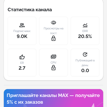
Статистика канала
Индивидуальное сопровождение
visibility
Аналитика Telegram
group
monitoring
Просмотры на
Подписчики:
ERR
пост:
9.0K
20.5%
lock_outline
update
payments
thumb_up
Публикаций в
CPV:
ER
день:
lock_outline
2.7
0.0
Приглашайте каналы MAX — получайте
5% с их заказов