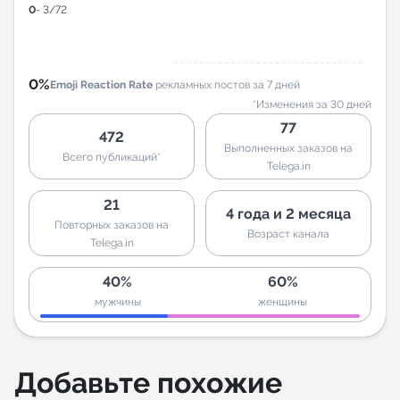
0
- 3/72
0%
Emoji Reaction Rate
рекламных постов за 7 дней
*Изменения за 30 дней
77
472
Выполненных заказов на
Всего публикаций*
Telega.in
21
4 года и 2 месяца
Повторных заказов на
Возраст канала
Telega.in
40%
60%
мужчины
женщины
Добавьте похожие