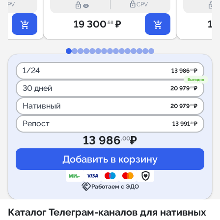
utline
lock_outline
lock_outline
lock_outline
CPV
CPV
19 300
₽
16
.68
1/24
13 986
₽
.00
Выгодно
30 дней
20 979
₽
.00
Нативный
20 979
₽
.00
Репост
13 991
₽
.59
13 986
₽
.00
handshake
Работаем с ЭДО
Каталог Телеграм-каналов для нативных