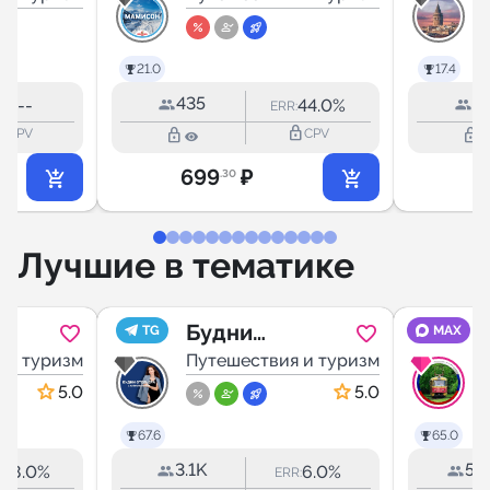
21.0
17.4
435
5
--
44.0%
RR:
ERR:
utline
lock_outline
lock_outline
lock_outline
CPV
CPV
699
₽
.30
Лучшие в тематике
Будни
TG
MAX
 и туризм
отельера с
Путешествия и туризм
Алёной Еновой
5.0
5.0
67.6
65.0
3.1K
52
38.0%
6.0%
:
ERR: