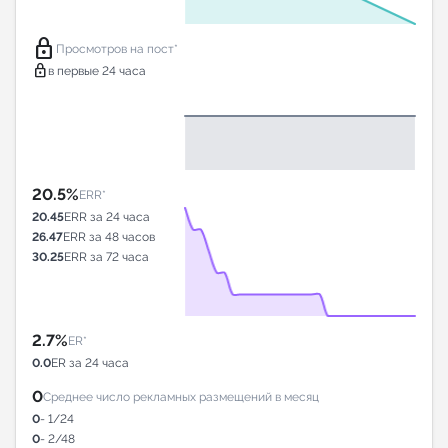
lock
Просмотров на пост*
lock
в первые 24 часа
20.5%
ERR*
20.45
ERR за 24 часа
26.47
ERR за 48 часов
30.25
ERR за 72 часа
2.7%
ER*
0.0
ER за 24 часа
0
Среднее число рекламных размещений в месяц
0
- 1/24
0
- 2/48