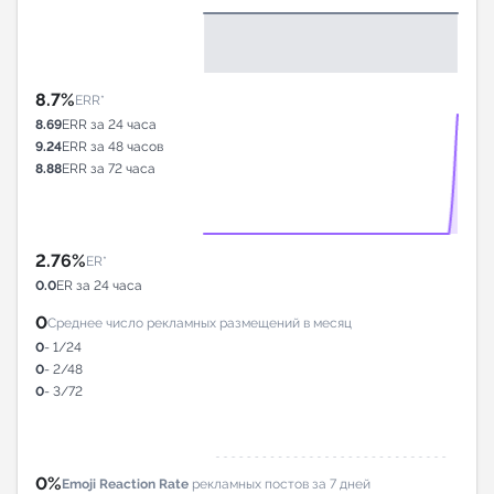
8.7%
ERR*
8.69
ERR за 24 часа
9.24
ERR за 48 часов
8.88
ERR за 72 часа
2.76%
ER*
0.0
ER за 24 часа
0
Среднее число рекламных размещений в месяц
0
- 1/24
0
- 2/48
0
- 3/72
0%
Emoji Reaction Rate
рекламных постов за 7 дней