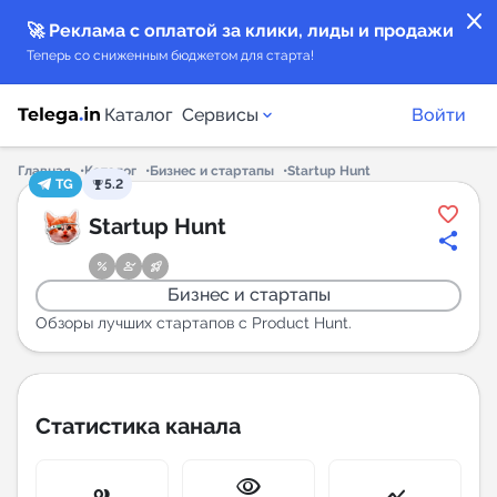
close
🚀 Реклама с оплатой за клики, лиды и продажи
Теперь со сниженным бюджетом для старта!
Каталог
Сервисы
Войти
Главная
Каталог
Бизнес и стартапы
Startup Hunt
TG
5.2
Каталог каналов
Startup Hunt
Каталог ботов
Бизнес и стартапы
Горящие предложения
Обзоры лучших стартапов с Product Hunt.
Индекс читаемости каналов в Telegram
New
Статистика канала
Аналитика MAX каналов
visibility
New