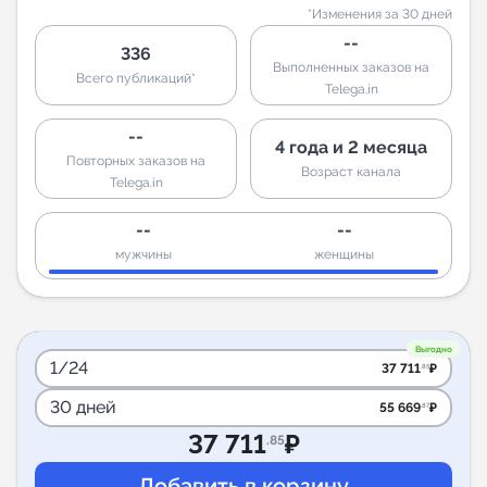
*Изменения за 30 дней
--
336
Выполненных заказов на
Всего публикаций*
Telega.in
--
4 года и 2 месяца
Повторных заказов на
Возраст канала
Telega.in
--
--
мужчины
женщины
Выгодно
1/24
37 711
₽
.85
30 дней
55 669
₽
.87
37 711
₽
.85