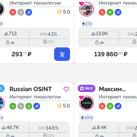
Интернет технологии
программир
Интернет техно
ие | Кирилл
5.0
Мокевнин
.8
27.3
713
13.9K
4.1%
ERR:
ERR:
lock_outline
lock_outline
lock_outline
lock_outline
CPV
293
₽
139 860
₽
.71
.00
Russian OSINT
Максим
G
MAX
Интернет технологии
Горшенин |
Интернет техно
imaxai
5.0
.6
109.9
46.7K
8.4K
14.6%
ERR:
ERR:
lock_outline
lock_outline
lock_outline
lock_outline
CPV