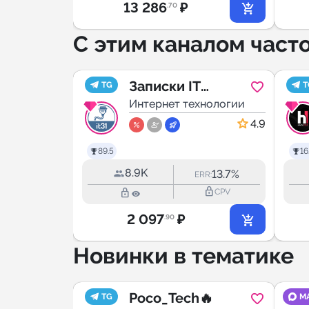
13 286
₽
.70
С этим каналом част
Записки IT
TG
T
хнологии
специалиста
Интернет технологии
5.0
4.9
89.5
16
8.9K
15.5%
13.7%
RR:
ERR:
lock_outline
lock_outline
lock_outline
CPV
CPV
2 097
₽
.90
Новинки в тематике
Poco_Tech🔥
TG
M