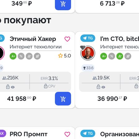
349
₽
6 713
₽
.65
.28
о покупают
Этичный Хакер
I’m CTO, bitc
G
TG
Интернет технологии
Интернет техно
5.0
.9
33.6
216K
19.5K
3.1%
ERR:
ERR:
lock_outline
lock_outline
lock_outline
lock_outline
CPV
41 958
₽
36 990
₽
.00
.17
PRO Промпт
Организова
AX
TG