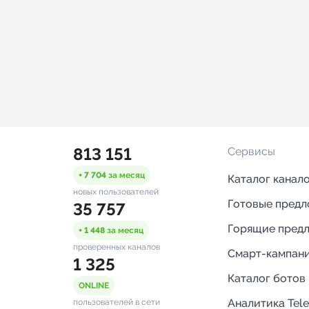
813 151
Сервисы
+ 7 704
за месяц
Каталог канал
новых пользователей
Готовые пред
35 757
Горящие пред
+ 1 448
за месяц
проверенных каналов
Смарт-кампан
1 325
Каталог ботов
ONLINE
Аналитика Tel
пользователей в сети