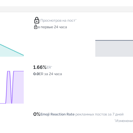
lock
Просмотров на пост*
lock
в первые 24 часа
1.66%
ER*
0.0
ER за 24 часа
0%
Emoji Reaction Rate
рекламных постов за 7 дней
*Изменени