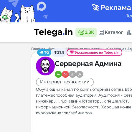
🚀 Реклама
Те
1.3K
Каталог
Главная
Каталог
Интернет технологии
Серверная А
TG
23.9
Эксклюзивно на Telega.in
Каталог 
Серверная Админа
Интернет технологии
Горящие
Обучающий канал по компьютерным сетям. Взр
платежеспособная аудитория. Аудитория - сет
инженеры, linux администраторы, специалисты 
информационной безопасности, Хорошая конве
Аналитик
курсов/каналов/вебинаров.
New