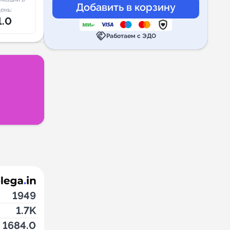
ень:
1.0
handshake
Работаем с ЭДО
1949
1.7K
1684.0