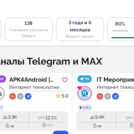
3 года и 6
138
80%
месяцев
Повторных заказов на
мужчины
Telega.in
Возраст канала
налы Telegram и MAX
APK4Android |
IT Мероприя
AX
TG
Игры и
Интернет технологии
России |
Интернет техно
программы на
Конференци
5.0
Андроид
Митапы
.7
109.2
3.3K
9.4K
12.1%
ERR:
ERR:
lock_outline
lock_outline
lock_outline
lock_outline
CPV