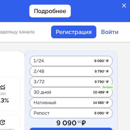
close
Подробнее
Регистрация
Войти
адельцу канала
отов
1/24
9 090
₽
.90
2/48
9 790
₽
.20
таемости каналов в
3/72
9 790
₽
.20
onitoring
Выгодно
30 дней
10 489
₽
.50
ERR
.3%
Нативный
14 685
₽
.30
альное
Репост
9 090
₽
.90
дение
pdate
9 090
₽
.90
икаций в