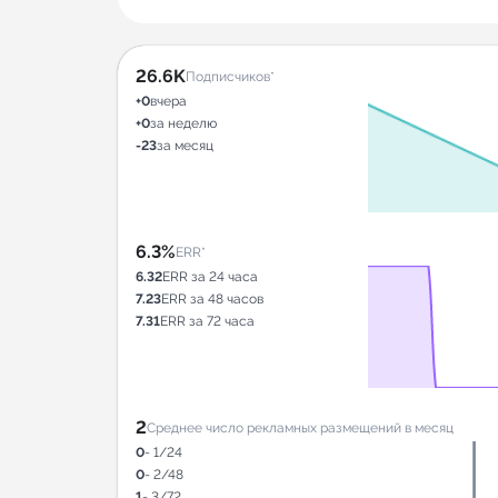
26.6K
Подписчиков*
+0
вчера
+0
за неделю
-23
за месяц
6.3%
ERR*
6.32
ERR за 24 часа
7.23
ERR за 48 часов
7.31
ERR за 72 часа
2
Среднее число рекламных размещений в месяц
0
- 1/24
0
- 2/48
1
- 3/72