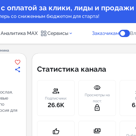
 с оплатой за клики, лиды и продажи
перь со сниженным бюджетом для старта!
Аналитика MAX
Сервисы
Заказчикам
Вл
дмина
каналов
Каталог б
Статистика канала
Индекс чи
visibility
 предложения
Telegram
group
m
ослая,
Просмотры на
евые
New
Подписчики:
пост:
26.6K
6
по
lock_outline
рсия для
Индивиду
а MAX каналов
сопровож
u
payments
thumb_up
Публ