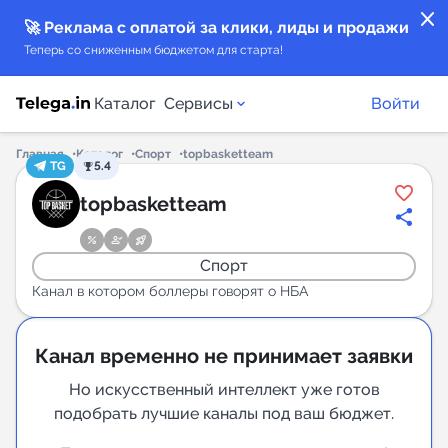
close
🚀 Реклама с оплатой за клики, лиды и продажи
Теперь со сниженным бюджетом для старта!
Каталог
Сервисы
Войти
Главная
Каталог
Спорт
topbasketteam
TG
5.4
Каталог каналов
topbasketteam
Каталог ботов
Спорт
Горящие предложения
Канал в котором боллеры говорят о НБА
Индекс читаемости каналов в Telegram
Канал временно не принимает заявки
New
Но искусственный интеллект уже готов
подобрать лучшие каналы под ваш бюджет.
Аналитика MAX каналов
New