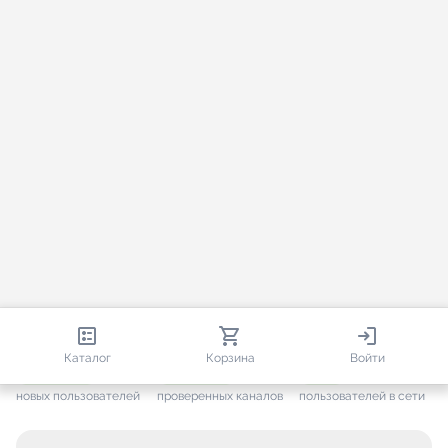
813 579
35 443
1 443
Каталог
Корзина
Войти
+ 7 572
за месяц
+ 1 417
за месяц
ONLINE
новых пользователей
проверенных каналов
пользователей в сети