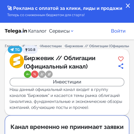
close
🚀 Реклама с оплатой за клики, лиды и продажи
Теперь со сниженным бюджетом для старта!
Каталог
Сервисы
Войти
Главная
Каталог
Инвестиции
Биржевик // Облигации (Официальный
TG
10.8
Каталог каналов
Биржевик // Облигации
(Официальный канал)
Каталог ботов
Инвестиции
Горящие предложения
Наш данный официальный канал входит в группу
каналов "Биржевик" и касается темы рынка облигаций
(аналитика, фундаментальные и экономические обзоры
Индекс читаемости каналов в Telegram
компаний, обучающие посты и прочее).
New
Аналитика MAX каналов
Канал временно не принимает заявки
New