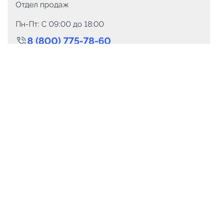
Отдел продаж
Пн-Пт: C 09:00 до 18:00
8 (800) 775-78-60
+7 (499) 110-15-93
Круглосуточно
info@telega.in
Для сотрудничества
marketing@telega.in
Для СМИ
pr@telega.in