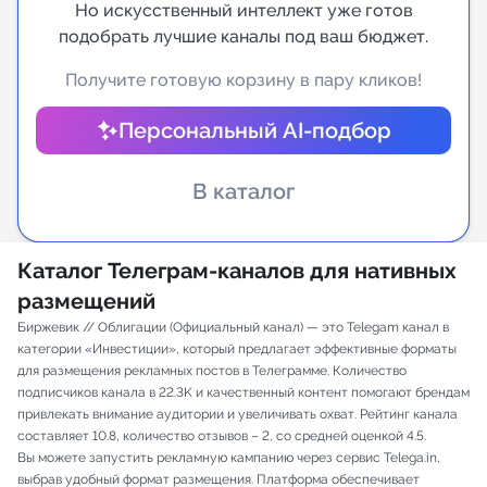
Но искусственный интеллект уже готов
подобрать лучшие каналы под ваш бюджет.
Индивидуальное сопровождение
Получите готовую корзину в пару кликов!
Аналитика Telegram
Персональный AI-подбор
В каталог
Каталог Телеграм-каналов для нативных
размещений
Биржевик // Облигации (Официальный канал) — это Telegam канал в
категории «Инвестиции», который предлагает эффективные форматы
для размещения рекламных постов в Телеграмме. Количество
подписчиков канала в 22.3K и качественный контент помогают брендам
привлекать внимание аудитории и увеличивать охват. Рейтинг канала
составляет 10.8, количество отзывов – 2, со средней оценкой 4.5.
Вы можете запустить рекламную кампанию через сервис Telega.in,
выбрав удобный формат размещения. Платформа обеспечивает