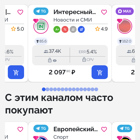
о |
Интересный
TG
MAX
к
СМИ
Екатеринбург
Новости и СМИ
5.0
4.9
85.6
162.0
37.4K
69.
8.6%
5.4%
R:
ERR:
outline
lock_outline
lock_outline
lock_outline
CPV
CPV
2 097
₽
23
.90
С этим каналом часто
покупают
Европейский
TG
TG
ченс
СМИ
Футбол
Спорт
П