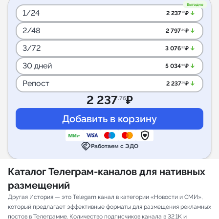
Выгодно
1/24
arrow_downward_alt
2 237
₽
.76
2/48
arrow_downward_alt
2 797
₽
.20
3/72
arrow_downward_alt
3 076
₽
.92
30 дней
arrow_downward_alt
5 034
₽
.96
Репост
arrow_downward_alt
2 237
₽
.76
2 237
₽
.76
handshake
Работаем с ЭДО
Каталог Телеграм-каналов для нативных
размещений
Другая История — это Telegam канал в категории «Новости и СМИ»,
который предлагает эффективные форматы для размещения рекламных
постов в Телеграмме. Количество подписчиков канала в 32.1K и