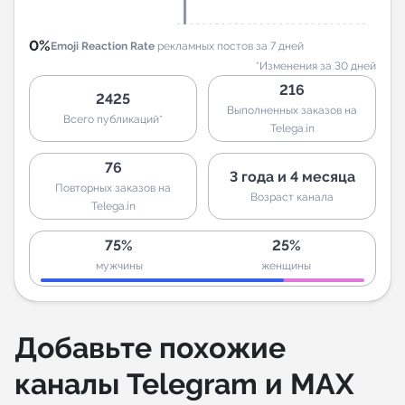
0%
Emoji Reaction Rate
рекламных постов за 7 дней
*Изменения за 30 дней
216
2425
Выполненных заказов на
Всего публикаций*
Telega.in
76
3 года и 4 месяца
Повторных заказов на
Возраст канала
Telega.in
75%
25%
мужчины
женщины
Добавьте похожие
каналы Telegram и MAX