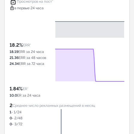
lock
Просмотров на пост*
lock
в первые 24 часа
18.2%
ERR*
18.19
ERR за 24 часа
21.36
ERR за 48 часов
24.34
ERR за 72 часа
1.84%
ER*
10.0
ER за 24 часа
2
Среднее число рекламных размещений в месяц
1
- 1/24
0
- 2/48
0
- 3/72