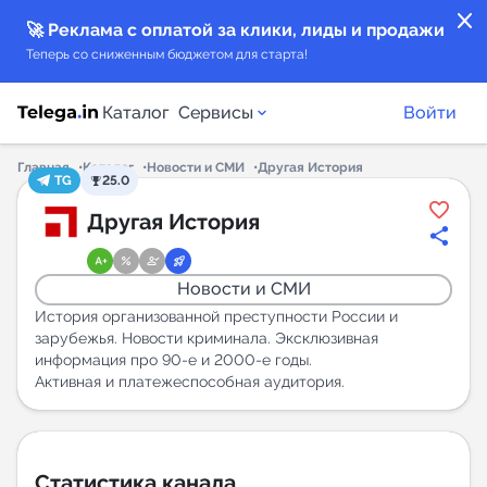
close
🚀 Реклама с оплатой за клики, лиды и продажи
Теперь со сниженным бюджетом для старта!
Каталог
Сервисы
Войти
Главная
Каталог
Новости и СМИ
Другая История
TG
25.0
Каталог каналов
Другая История
Каталог ботов
Новости и СМИ
Горящие предложения
История организованной преступности России и
зарубежья. Новости криминала. Эксклюзивная
информация про 90-е и 2000-е годы.
Индекс читаемости каналов в Telegram
Активная и платежеспособная аудитория.
New
Аналитика MAX каналов
New
Статистика канала