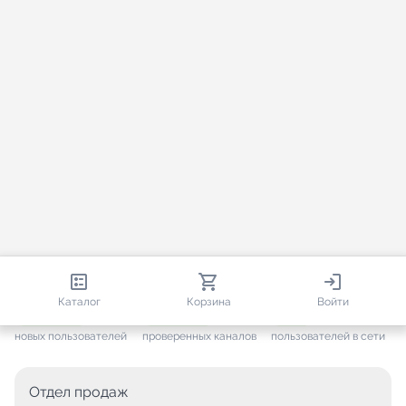
813 273
35 722
2 853
Каталог
Корзина
Войти
+ 7 666
за месяц
+ 1 454
за месяц
ONLINE
новых пользователей
проверенных каналов
пользователей в сети
Отдел продаж