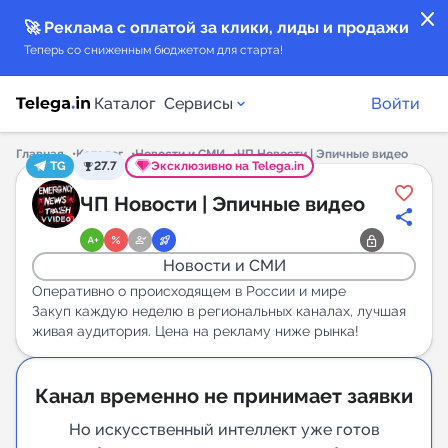
close
🚀 Реклама с оплатой за клики, лиды и продажи
Теперь со сниженным бюджетом для старта!
Каталог
Сервисы
Войти
Главная
Каталог
Новости и СМИ
ЧП Новости | Эпичные видео
TG
27.7
Эксклюзивно на Telega.in
Каталог каналов
ЧП Новости | Эпичные видео
Каталог ботов
Новости и СМИ
Горящие предложения
Оперативно о происходящем в России и мире
Закуп каждую неделю в региональных каналах, лучшая
живая аудитория. Цена на рекламу ниже рынка!
Индекс читаемости каналов в Telegram
New
Канал временно не принимает заявки
Аналитика MAX каналов
Но искусственный интеллект уже готов
New