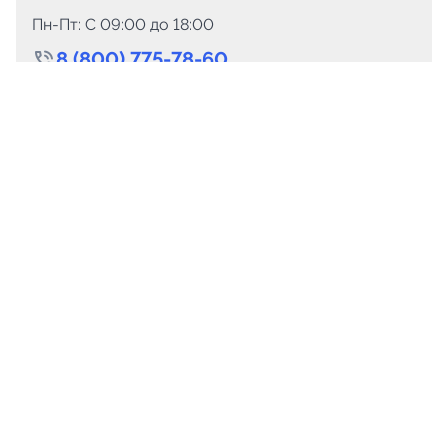
Пн-Пт: C 09:00 до 18:00
8 (800) 775-78-60
+7 (499) 110-15-93
Круглосуточно
info@telega.in
Для сотрудничества
marketing@telega.in
Для СМИ
pr@telega.in
Техподдержка