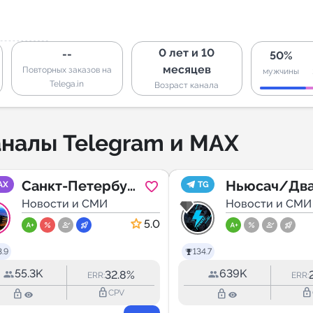
0 лет и 10
--
50%
месяцев
Повторных заказов на
мужчины
Telega.in
Возраст канала
налы Telegram и MAX
Санкт-Петербург
Ньюсач/Дв
AX
TG
| Питер Новости
Новости и СМИ
Новости и СМИ
5.0
.9
134.7
55.3K
639K
32.8%
ERR:
ERR:
lock_outline
lock_outline
lock_outline
lock_outline
CPV