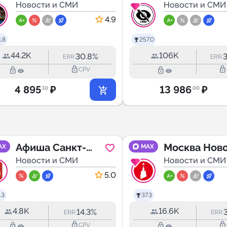
LIFE
Новости и СМИ
Новости и СМИ
4.9
.8
257.0
44.2K
106K
30.8%
ERR:
ERR:
lock_outline
lock_outline
lock_outline
lock_outline
CPV
4 895
₽
13 986
₽
.10
.00
Афиша Санкт-
Москва Нов
AX
MAX
Петербург
Новости и СМИ
Новости и СМИ
5.0
.3
37.3
4.8K
16.6K
14.3%
ERR:
ERR:
lock_outline
lock_outline
lock_outline
lock_outline
CPV