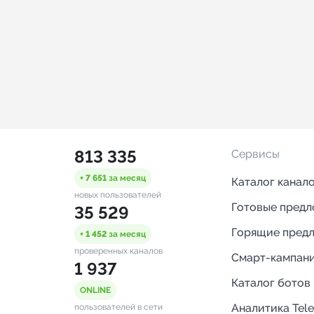
813 335
Сервисы
+ 7 651
за месяц
Каталог канал
новых пользователей
Готовые пред
35 529
Горящие пред
+ 1 452
за месяц
проверенных каналов
Смарт-кампан
1 937
Каталог ботов
ONLINE
Аналитика Tel
пользователей в сети