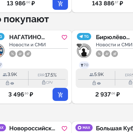
13 986
₽
143 886
₽
.00
.57
о покупают
НАГАТИНО
Бирюлёво
G
TG
ОНЛАЙН
Новости и СМИ
Западное
Новости и СМИ
7
7.0
3.9K
5.9K
17.5%
ERR:
ERR:
lock_outline
lock_outline
lock_outline
lock_outline
CPV
3 496
₽
2 937
₽
.50
.06
Новороссийск
Большая Ку
AX
MAX