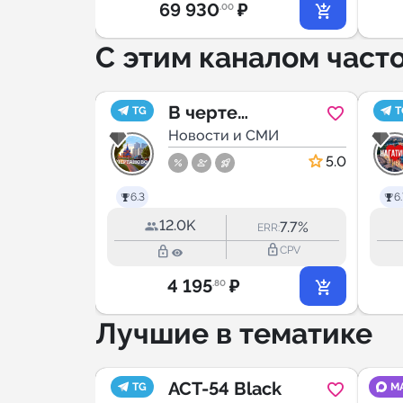
69 930
₽
.00
С этим каналом част
Стрит
В черте
TG
T
МИ
Чертаново.
Новости и СМИ
5.0
5.0
6.3
6.
12.0K
32.0%
7.7%
RR:
ERR:
lock_outline
lock_outline
lock_outline
CPV
CPV
4 195
₽
.80
Лучшие в тематике
️⃣
ACT-54 Black
TG
M