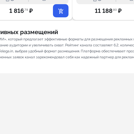
1 816
₽
11 188
₽
.78
.80
ативных размещений
МИ», который предлагает эффективные форматы для размещения рекламных по
ие аудитории и увеличивать охват. Рейтинг канала составляет 6.2, количест
elega.in, выбрав удобный формат размещения. Платформа обеспечивает про
лненных заявок канал зарекомендовал себя как надежный партнер для рекла