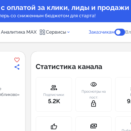
 с оплатой за клики, лиды и продажи
перь со сниженным бюджетом для старта!
Аналитика MAX
Сервисы
Заказчикам
Вл
каналов
Каталог б
Статистика канала
Индекс чи
visibility
 предложения
Telegram
group
m
е
Просмотры на
ябликово»
New
Подписчики:
пост:
5.2K
9
lock_outline
Индивиду
а MAX каналов
сопровож
u
payments
thumb_up
Публ