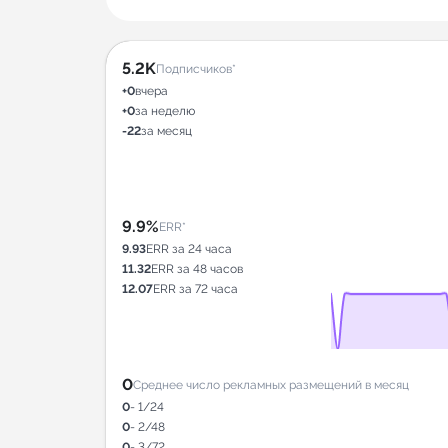
5.2K
Подписчиков*
+0
вчера
+0
за неделю
-22
за месяц
9.9%
ERR*
9.93
ERR за 24 часа
11.32
ERR за 48 часов
12.07
ERR за 72 часа
0
Среднее число рекламных размещений в месяц
0
- 1/24
0
- 2/48
0
- 3/72