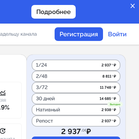
close
Подробнее
Регистрация
Войти
адельцу канала
отов
1/24
2 937
₽
.06
2/48
8 811
₽
.18
таемости каналов в
3/72
11 748
₽
.24
onitoring
30 дней
14 685
₽
.30
ERR
Выгодно
.9%
Нативный
2 938
₽
.46
альное
Репост
2 937
₽
.06
дение
pdate
2 937
₽
.06
икаций в