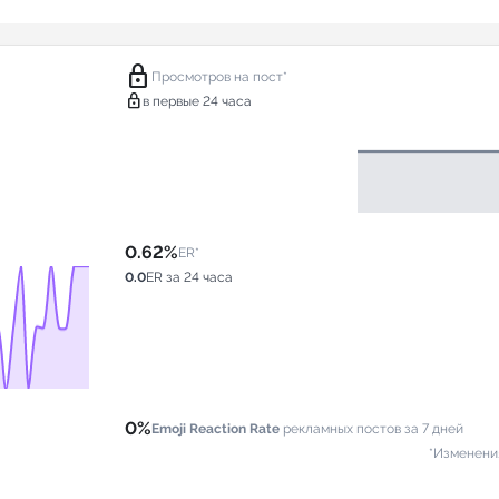
lock
Просмотров на пост*
lock
в первые 24 часа
0.62%
ER*
0.0
ER за 24 часа
0%
Emoji Reaction Rate
рекламных постов за 7 дней
*Изменени