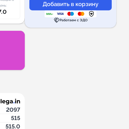
ень:
7.0
handshake
Работаем с ЭДО
2097
515
515.0