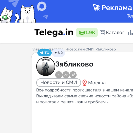
🚀 Реклама
Те
1.9K
Каталог
Главная
Каталог
Новости и СМИ
Зябликово
TG
6.2
Каталог 
Зябликово
distance
Новости и СМИ
Москва
Горящие
Все подробности происшествия в нашем канал
Выкладываем самые свежие новости района «З
и помогаем решать ваши проблемы!
Аналитик
New