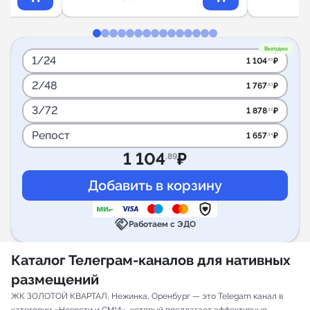
Выгодно
1/24
1 104
₽
.89
2/48
1 767
₽
.83
3/72
1 878
₽
.32
Репост
1 657
₽
.34
1 104
₽
.89
handshake
Работаем с ЭДО
Каталог Телеграм-каналов для нативных
размещений
ЖК ЗОЛОТОЙ КВАРТАЛ, Нежинка, Оренбург — это Telegam канал в