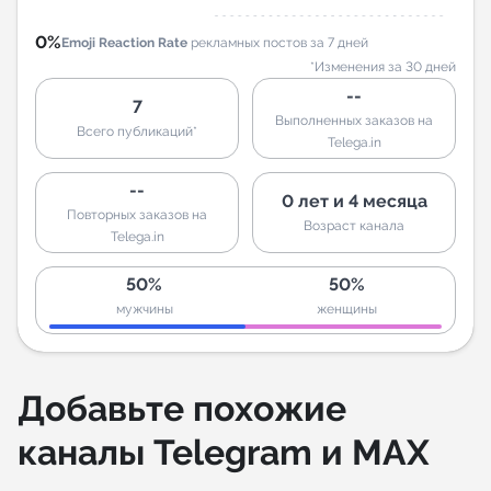
0%
Emoji Reaction Rate
рекламных постов за 7 дней
*Изменения за 30 дней
--
7
Выполненных заказов на
Всего публикаций*
Telega.in
--
0 лет и 4 месяца
Повторных заказов на
Возраст канала
Telega.in
50%
50%
мужчины
женщины
Добавьте похожие
каналы Telegram и MAX