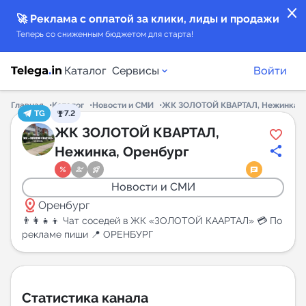
close
🚀 Реклама с оплатой за клики, лиды и продажи
Теперь со сниженным бюджетом для старта!
Каталог
Сервисы
Войти
Главная
Каталог
Новости и СМИ
ЖК ЗОЛОТОЙ КВАРТАЛ, Нежинка, 
TG
7.2
Каталог каналов
ЖК ЗОЛОТОЙ КВАРТАЛ,
Нежинка, Оренбург
Каталог ботов
Новости и СМИ
Горящие предложения
distance
Оренбург
👨‍👩‍👧‍👦 Чат соседей в ЖК «ЗОЛОТОЙ КААРТАЛ» 💳 По
Индекс читаемости каналов в Telegram
рекламе пиши 📍 ОРЕНБУРГ
New
Аналитика MAX каналов
Статистика канала
New