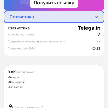
Получить ссылку
Статистика
Статистика
7
Количество постов
--
Среднее количество просмотров на пост
0.0
Средний охват (24ч)
3.8K
Подписчиков*
+0
вчера
+0
за неделю
-1
за месяц
lock
Просмотров на пост*