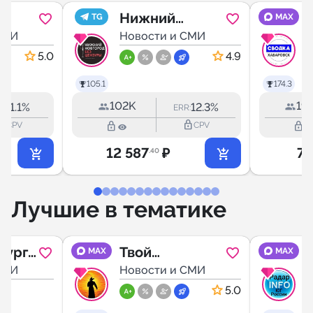
Нижний
TG
MAX
 |
СМИ
Новгород БЕЗ
Новости и СМИ
вости
ЦЕНЗУРЫ
5.0
4.9
105.1
174.3
102K
19.
11.1%
12.3%
R:
ERR:
outline
lock_outline
lock_outline
lock_outline
CPV
CPV
12 587
₽
7 
.40
Лучшие в тематике
бург
Твой
MAX
MAX
СМИ
Ставрополь
Новости и СМИ
5.0