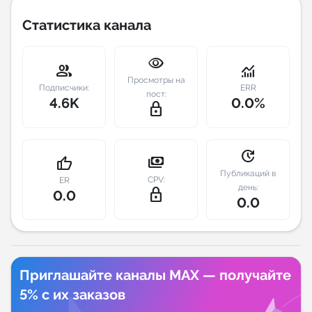
Статистика канала
Индивидуальное сопровождение
visibility
Аналитика Telegram
group
monitoring
Просмотры на
Подписчики:
ERR
пост:
4.6K
0.0%
lock_outline
update
payments
thumb_up
Публикаций в
CPV:
ER
день:
lock_outline
0.0
0.0
Приглашайте каналы MAX — получайте
5% с их заказов