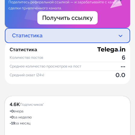
Поделитесь реферальной ссылкой — и зарабатывайте с каждой
сделки привлечённого канала.
Получить ссылку
Статистика
Статистика
6
Количество постов
--
Среднее количество просмотров на пост
0.0
Средний охват (24ч)
4.6K
Подписчиков*
+0
вчера
+0
за неделю
-19
за месяц