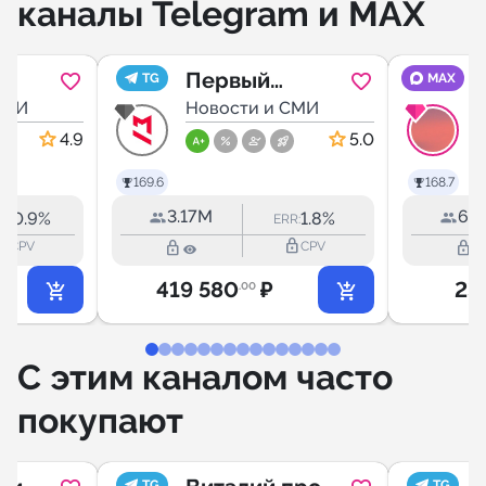
каналы Telegram и MAX
Первый
TG
MAX
ра и
СМИ
Московский
Новости и СМИ
4.9
5.0
169.6
168.7
3.17M
69.
10.9%
1.8%
:
ERR:
outline
lock_outline
lock_outline
lock_outline
CPV
CPV
419 580
₽
23
.00
С этим каналом часто
покупают
TG
TG