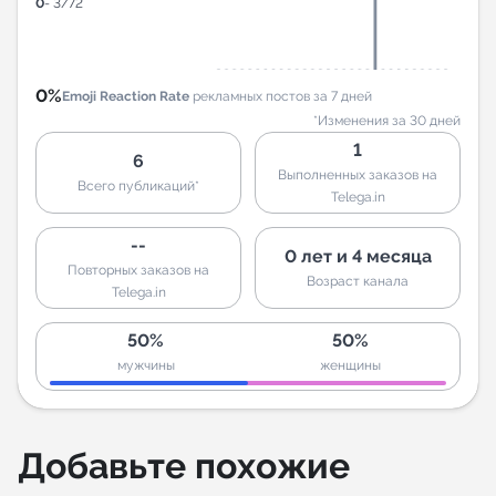
0
- 3/72
0%
Emoji Reaction Rate
рекламных постов за 7 дней
*Изменения за 30 дней
1
6
Выполненных заказов на
Всего публикаций*
Telega.in
--
0 лет и 4 месяца
Повторных заказов на
Возраст канала
Telega.in
50%
50%
мужчины
женщины
Добавьте похожие