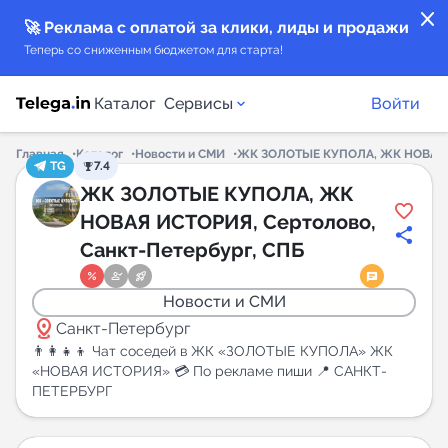
close
🚀 Реклама с оплатой за клики, лиды и продажи
Теперь со сниженным бюджетом для старта!
Каталог
Сервисы
Войти
Главная
Каталог
Новости и СМИ
ЖК ЗОЛОТЫЕ КУПОЛА, ЖК НОВАЯ И
TG
7.4
Каталог каналов
ЖК ЗОЛОТЫЕ КУПОЛА, ЖК
НОВАЯ ИСТОРИЯ, Сертолово,
Каталог ботов
Санкт-Петербург, СПБ
Горящие предложения
Новости и СМИ
distance
Санкт-Петербург
Индекс читаемости каналов в Telegram
👨‍👩‍👧‍👦 Чат соседей в ЖК «ЗОЛОТЫЕ КУПОЛА» ЖК
New
«НОВАЯ ИСТОРИЯ» 💳 По рекламе пиши 📍 САНКТ-
ПЕТЕРБУРГ
Аналитика MAX каналов
New