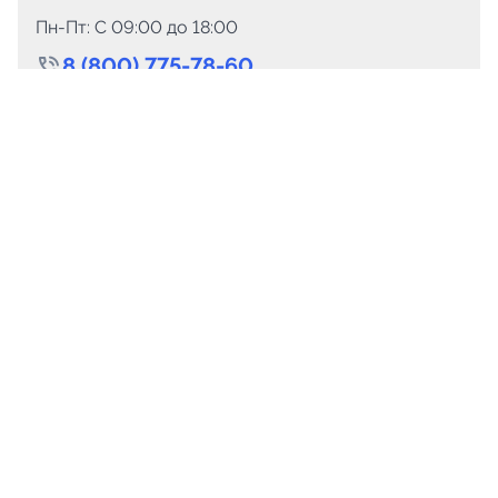
Пн-Пт: C 09:00 до 18:00
8 (800) 775-78-60
+7 (499) 110-15-93
Круглосуточно
info@telega.in
Для сотрудничества
marketing@telega.in
Для СМИ
pr@telega.in
Техподдержка