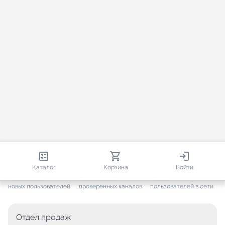
813 247
35 733
2 416
Каталог
Корзина
Войти
+ 7 685
за месяц
+ 1 458
за месяц
ONLINE
новых пользователей
проверенных каналов
пользователей в сети
Отдел продаж