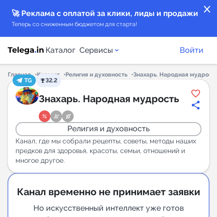
close
🚀 Реклама с оплатой за клики, лиды и продажи
Теперь со сниженным бюджетом для старта!
Каталог
Сервисы
Войти
Главная
Каталог
Религия и духовность
Знахарь. Народная мудрост
TG
32.2
Каталог каналов
Знахарь. Народная мудрость
Каталог ботов
Религия и духовность
Горящие предложения
Канал, где мы собрали рецепты, советы, методы наших
предков для здоровья, красоты, семьи, отношений и
многое другое.
Индекс читаемости каналов в Telegram
New
Канал временно не принимает заявки
Аналитика MAX каналов
Но искусственный интеллект уже готов
New