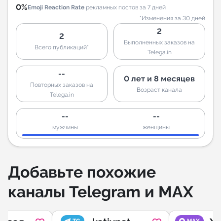
0%
Emoji Reaction Rate
рекламных постов за 7 дней
*Изменения за 30 дней
2
2
Выполненных заказов на
Всего публикаций*
Telega.in
--
0 лет и 8 месяцев
Повторных заказов на
Возраст канала
Telega.in
--
--
мужчины
женщины
Добавьте похожие
каналы Telegram и MAX