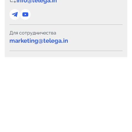
info@telega.in
Для сотрудничества
marketing@telega.in
Для СМИ
pr@telega.in
Техподдержка
Telegram
MAX
Сервисы
Каталог каналов