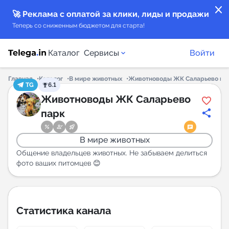
close
🚀 Реклама с оплатой за клики, лиды и продажи
Теперь со сниженным бюджетом для старта!
Каталог
Сервисы
Войти
Главная
Каталог
В мире животных
Животноводы ЖК Саларьево па
TG
6.1
Каталог каналов
Животноводы ЖК Саларьево
парк
Каталог ботов
В мире животных
Горящие предложения
Общение владельцев животных. Не забываем делиться
фото ваших питомцев 😊
Индекс читаемости каналов в Telegram
New
Статистика канала
Аналитика MAX каналов
New