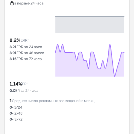
lock
в первые 24 часа
8.2%
ERR*
8.21
ERR за 24 часа
8.91
ERR за 48 часов
8.16
ERR за 72 часа
1.14%
ER*
0.0
ER за 24 часа
1
Среднее число рекламных размещений в месяц
0
- 1/24
0
- 2/48
0
- 3/72