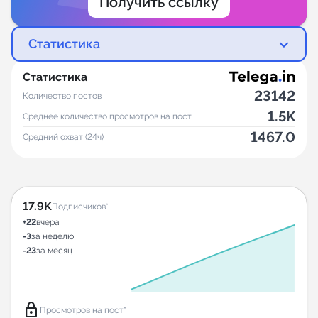
Получить ссылку
Статистика
Статистика
23142
Количество постов
1.5K
Среднее количество просмотров на пост
1467.0
Средний охват (24ч)
17.9K
Подписчиков*
+22
вчера
-3
за неделю
-23
за месяц
lock
Просмотров на пост*