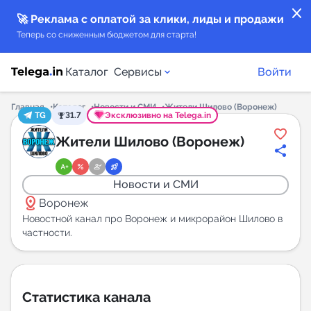
close
🚀 Реклама с оплатой за клики, лиды и продажи
Теперь со сниженным бюджетом для старта!
Каталог
Сервисы
Войти
Главная
Каталог
Новости и СМИ
Жители Шилово (Воронеж)
TG
31.7
Эксклюзивно на Telega.in
Каталог каналов
Жители Шилово (Воронеж)
Каталог ботов
Новости и СМИ
distance
Горящие предложения
Воронеж
Новостной канал про Воронеж и микрорайон Шилово в
частности.
Индекс читаемости каналов в Telegram
New
Аналитика MAX каналов
Статистика канала
New