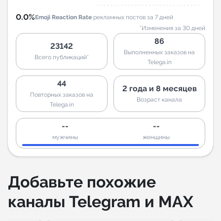
0.0%
Emoji Reaction Rate
рекламных постов за 7 дней
*Изменения за 30 дней
86
23142
Выполненных заказов на
Всего публикаций*
Telega.in
44
2 года и 8 месяцев
Повторных заказов на
Возраст канала
Telega.in
--
--
мужчины
женщины
Добавьте похожие
каналы Telegram и MAX