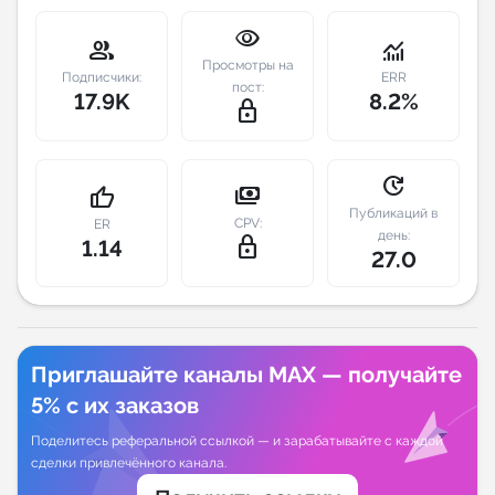
visibility
Индивидуальное сопровождение
group
monitoring
Просмотры на
Подписчики:
ERR
пост:
17.9K
8.2%
Аналитика Telegram
lock_outline
update
payments
thumb_up
Публикаций в
CPV:
ER
день:
lock_outline
1.14
27.0
Приглашайте каналы MAX — получайте
5% с их заказов
Поделитесь реферальной ссылкой — и зарабатывайте с каждой
сделки привлечённого канала.