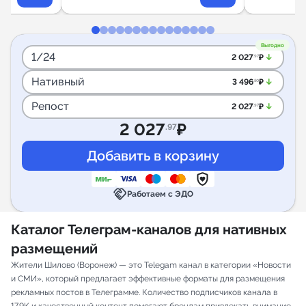
Выгодно
1/24
arrow_downward_alt
2 027
₽
.97
Нативный
arrow_downward_alt
3 496
₽
.50
Репост
arrow_downward_alt
2 027
₽
.97
2 027
₽
.97
handshake
Работаем с ЭДО
Каталог Телеграм-каналов для нативных
размещений
Жители Шилово (Воронеж) — это Telegam канал в категории «Новости
и СМИ», который предлагает эффективные форматы для размещения
рекламных постов в Телеграмме. Количество подписчиков канала в