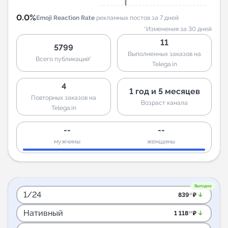
0.0%
Emoji Reaction Rate
рекламных постов за 7 дней
*Изменения за 30 дней
11
5799
Выполненных заказов на
Всего публикаций*
Telega.in
4
1 год и 5 месяцев
Повторных заказов на
Возраст канала
Telega.in
--
--
мужчины
женщины
Выгодно
1/24
arrow_downward_alt
839
₽
.16
Нативный
arrow_downward_alt
1 118
₽
.88