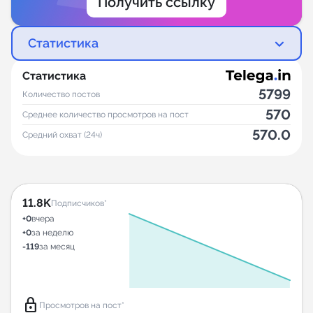
Получить ссылку
Статистика
Статистика
5799
Количество постов
570
Среднее количество просмотров на пост
570.0
Средний охват (24ч)
11.8K
Подписчиков*
+0
вчера
+0
за неделю
-119
за месяц
lock
Просмотров на пост*