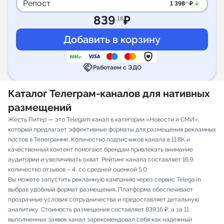
Репост
arrow_downward_alt
1 398
₽
.60
839
₽
.16
handshake
Работаем с ЭДО
Каталог Телеграм-каналов для нативных
размещений
Жесть Питер — это Telegam канал в категории «Новости и СМИ»,
который предлагает эффективные форматы для размещения рекламных
постов в Телеграмме. Количество подписчиков канала в 11.8K и
качественный контент помогают брендам привлекать внимание
аудитории и увеличивать охват. Рейтинг канала составляет 16.9,
количество отзывов – 4, со средней оценкой 5.0.
Вы можете запустить рекламную кампанию через сервис Telega.in,
выбрав удобный формат размещения. Платформа обеспечивает
прозрачные условия сотрудничества и предоставляет детальную
аналитику. Стоимость размещения составляет 839.16 ₽, а за 11
выполненных заявок канал зарекомендовал себя как надежный