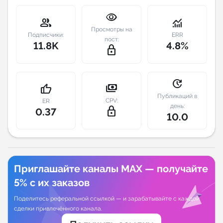
visibility
Индивидуальное сопровождение
group
monitoring
Просмотры на
Подписчики:
ERR
пост:
11.8K
4.8%
Аналитика Telegram
lock_outline
update
payments
thumb_up
Публикаций в
CPV:
ER
день:
lock_outline
0.37
10.0
Приглашайте каналы MAX — получайте
5% с их заказов
Поделитесь реферальной ссылкой — и зарабатывайте с каждой
сделки привлечённого канала.