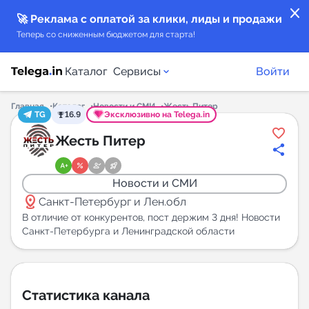
close
🚀 Реклама с оплатой за клики, лиды и продажи
Теперь со сниженным бюджетом для старта!
Каталог
Сервисы
Войти
Главная
Каталог
Новости и СМИ
Жесть Питер
TG
16.9
Эксклюзивно на Telega.in
Каталог каналов
Жесть Питер
Каталог ботов
Новости и СМИ
distance
Горящие предложения
Санкт-Петербург и Лен.обл
В отличие от конкурентов, пост держим 3 дня! Новости
Санкт-Петербурга и Ленинградской области
Индекс читаемости каналов в Telegram
New
Аналитика MAX каналов
Статистика канала
New