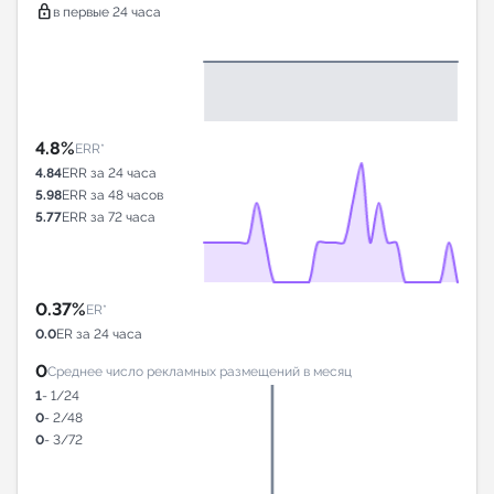
lock
в первые 24 часа
4.8%
ERR*
4.84
ERR за 24 часа
5.98
ERR за 48 часов
5.77
ERR за 72 часа
0.37%
ER*
0.0
ER за 24 часа
0
Среднее число рекламных размещений в месяц
1
- 1/24
0
- 2/48
0
- 3/72