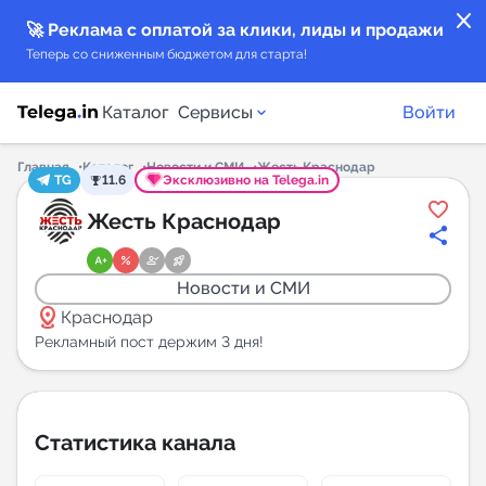
close
🚀 Реклама с оплатой за клики, лиды и продажи
Теперь со сниженным бюджетом для старта!
Каталог
Сервисы
Войти
Главная
Каталог
Новости и СМИ
Жесть Краснодар
TG
11.6
Эксклюзивно на Telega.in
Каталог каналов
Жесть Краснодар
Каталог ботов
Новости и СМИ
distance
Горящие предложения
Краснодар
Рекламный пост держим 3 дня!
Индекс читаемости каналов в Telegram
New
Статистика канала
Аналитика MAX каналов
New