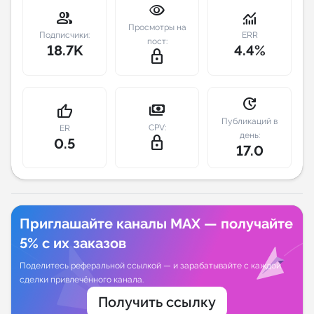
visibility
group
monitoring
Индивидуальное сопровождение
Просмотры на
Подписчики:
ERR
пост:
18.7K
4.4%
lock_outline
Аналитика Telegram
update
payments
thumb_up
Публикаций в
CPV:
ER
день:
lock_outline
0.5
17.0
Приглашайте каналы MAX — получайте
5% с их заказов
Поделитесь реферальной ссылкой — и зарабатывайте с каждой
сделки привлечённого канала.
Получить ссылку