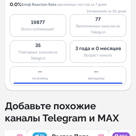
0.0%
Emoji Reaction Rate
рекламных постов за 7 дней
*Изменения за 30 дней
77
19877
Выполненных заказов на
Всего публикаций*
Telega.in
35
3 года и 0 месяцев
Повторных заказов на
Возраст канала
Telega.in
--
--
мужчины
женщины
Добавьте похожие
каналы Telegram и MAX