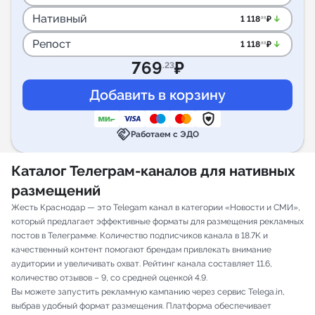
Нативный
arrow_downward_alt
1 118
₽
.88
Репост
arrow_downward_alt
1 118
₽
.88
769
₽
.23
handshake
Работаем с ЭДО
Каталог Телеграм-каналов для нативных
размещений
Жесть Краснодар — это Telegam канал в категории «Новости и СМИ»,
который предлагает эффективные форматы для размещения рекламных
постов в Телеграмме. Количество подписчиков канала в 18.7K и
качественный контент помогают брендам привлекать внимание
аудитории и увеличивать охват. Рейтинг канала составляет 11.6,
количество отзывов – 9, со средней оценкой 4.9.
Вы можете запустить рекламную кампанию через сервис Telega.in,
выбрав удобный формат размещения. Платформа обеспечивает