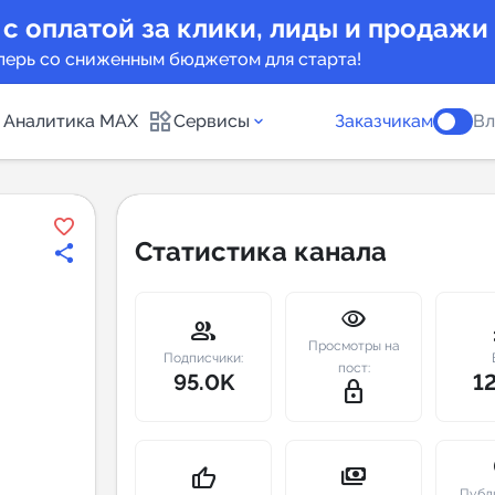
 с оплатой за клики, лиды и продажи
перь со сниженным бюджетом для старта!
Аналитика MAX
Сервисы
Заказчикам
Вл
каналов
Каталог б
Статистика канала
Индекс чи
visibility
 предложения
Telegram
group
m
Просмотры на
New
Подписчики:
пост:
95.0K
1
lock_outline
Индивиду
а MAX каналов
сопровож
u
payments
thumb_up
Публ