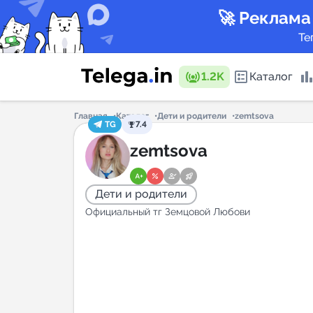
🚀 Реклама
Те
1.2K
Каталог
Главная
Каталог
Дети и родители
zemtsova
TG
7.4
Каталог 
zemtsova
Дети и родители
Горящие
Официальный тг Земцовой Любови
Аналитик
New