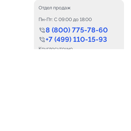
Отдел продаж
Пн-Пт: C 09:00 до 18:00
8 (800) 775-78-60
+7 (499) 110-15-93
0
Каналов:
Подпи
Круглосуточно
0
₽
delete_forever
Итого:
.00
info@telega.in
Для сотрудничества
и
marketing@telega.in
Для СМИ
альных
pr@telega.in