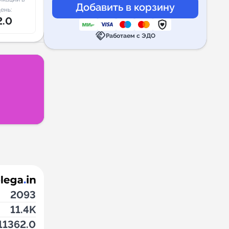
ень:
2.0
handshake
Работаем с ЭДО
2093
11.4K
11362.0