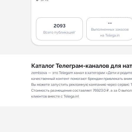
--
2093
Выполненных заказов
Всего публикаций*
на Telega.in
Каталог Телеграм-каналов для н
zemtsova — это Telegam канал в категории «Дети и родит
качественный контент помогают брендам привлекать вниман
Вы можете запустить рекламную кампанию через сервис T
Стоимость размещения составляет 76923.0 ₽, а за 0 выпо
клиентов вместе с Telega.in!