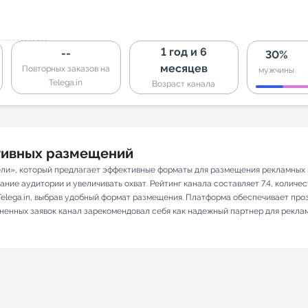
1 год и 6
--
30%
месяцев
Повторных заказов на
мужчины
Telega.in
Возраст канала
ативных размещений
ели», который предлагает эффективные форматы для размещения рекламных п
ие аудитории и увеличивать охват. Рейтинг канала составляет 7.4, количест
elega.in, выбрав удобный формат размещения. Платформа обеспечивает про
лненных заявок канал зарекомендовал себя как надежный партнер для рекла