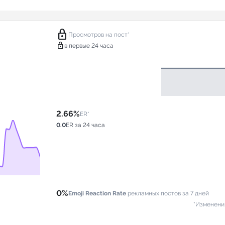
lock
Просмотров на пост*
lock
в первые 24 часа
2.66%
ER*
0.0
ER за 24 часа
0%
Emoji Reaction Rate
рекламных постов за 7 дней
*Изменени