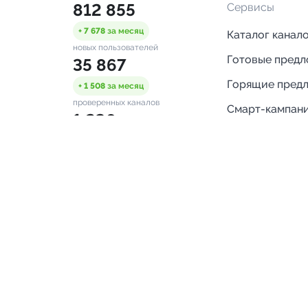
812 855
Сервисы
+ 7 678
за месяц
Каталог канал
новых пользователей
Готовые пред
35 867
Горящие пред
+ 1 508
за месяц
проверенных каналов
Смарт-кампан
1 230
Каталог ботов
ONLINE
Аналитика Tel
пользователей в сети
каналов
Бот нотифика
Помощь
FAQ
Напишите нам