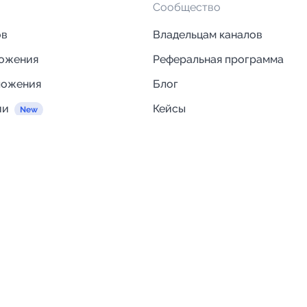
Сообщество
ов
Владельцам каналов
ложения
Реферальная программа
ложения
Блог
ии
Кейсы
Исследования рынка
egram и MAX
Компания
Отзывы о Telega.in
ций
Информация о безопасност
Возврат средств
Гарантии
Политика обработки персон