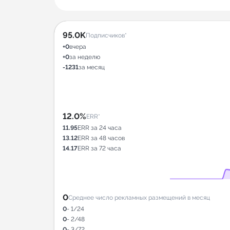
95.0K
Подписчиков*
+0
вчера
+0
за неделю
-1231
за месяц
12.0%
ERR*
11.95
ERR за 24 часа
13.12
ERR за 48 часов
14.17
ERR за 72 часа
0
Среднее число рекламных размещений в месяц
0
- 1/24
0
- 2/48
0
- 3/72