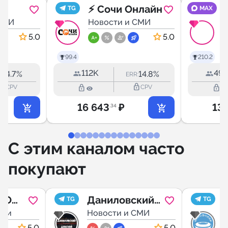
⚡️ Сочи Онлайн
TG
MAX
ль и
СМИ
Новости и СМИ
Н
5.0
5.0
99.4
210.2
112K
49.
4.7%
14.8%
R:
ERR:
k_outline
lock_outline
lock_outline
lock_outline
CPV
CPV
16 643
₽
13 
.34
С этим каналом часто
покупают
АО
Даниловский
TG
TG
ия
ции
/ Донской
Новости и СМИ
5.0
5.0