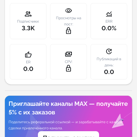
visibility
Индивидуальное сопровождение
group
monitoring
Просмотры на
Подписчики:
ERR
пост:
3.3K
0.0%
Аналитика Telegram
lock_outline
update
payments
thumb_up
Публикаций в
CPV:
ER
день:
lock_outline
0.0
0.0
Приглашайте каналы MAX — получайте
5% с их заказов
Поделитесь реферальной ссылкой — и зарабатывайте с каждой
сделки привлечённого канала.