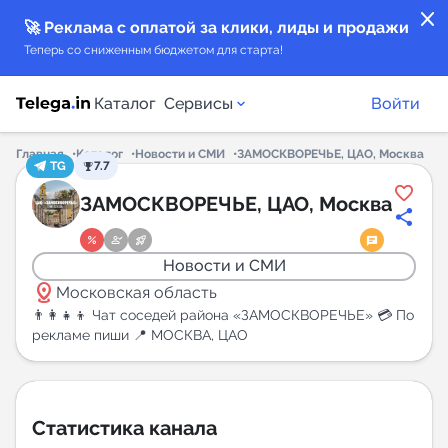
close
🚀 Реклама с оплатой за клики, лиды и продажи
Теперь со сниженным бюджетом для старта!
Каталог
Сервисы
Войти
Главная
Каталог
Новости и СМИ
ЗАМОСКВОРЕЧЬЕ, ЦАО, Москва
TG
7.7
Каталог каналов
ЗАМОСКВОРЕЧЬЕ, ЦАО, Москва
Каталог ботов
Новости и СМИ
distance
Горящие предложения
Московская область
👨‍👩‍👧‍👦 Чат соседей района «ЗАМОСКВОРЕЧЬЕ» 💳 По
рекламе пиши 📍 МОСКВА, ЦАО
Индекс читаемости каналов в Telegram
New
Аналитика MAX каналов
Статистика канала
New