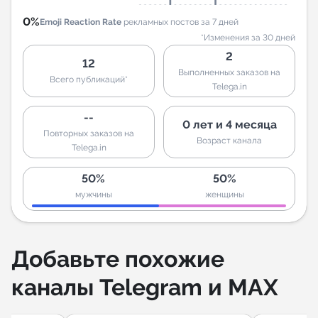
0%
Emoji Reaction Rate
рекламных постов за 7 дней
*Изменения за 30 дней
2
12
Выполненных заказов на
Всего публикаций*
Telega.in
--
0 лет и 4 месяца
Повторных заказов на
Возраст канала
Telega.in
50%
50%
мужчины
женщины
Добавьте похожие
каналы Telegram и MAX