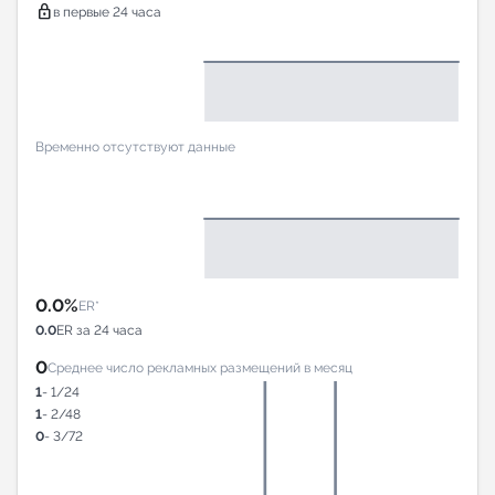
lock
в первые 24 часа
Временно отсутствуют данные
0.0%
ER*
0.0
ER за 24 часа
0
Среднее число рекламных размещений в месяц
1
- 1/24
1
- 2/48
0
- 3/72