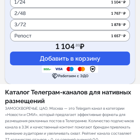
1/24
1 104
₽
.89
2/48
1 767
₽
.83
3/72
1 878
₽
.32
Репост
1 657
₽
.34
1 104
₽
.89
handshake
Работаем с ЭДО
Каталог Телеграм-каналов для нативных
размещений
ЗАМОСКВОРЕЧЬЕ, ЦАО, Москва — это Telegam канал в категории
«Новости и СМИ», который предлагает эффективные форматы для
размещения рекламных постов в Телеграмме. Количество подписчиков
канала в 3.3K и качественный контент помогают брендам привлекать
внимание аудитории и увеличивать охват. Рейтинг канала составляет
7.7, количество отзывов – 0, со средней оценкой 0.0.