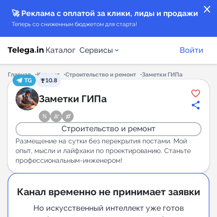
close
🚀 Реклама с оплатой за клики, лиды и продажи
Теперь со сниженным бюджетом для старта!
Каталог
Сервисы
Войти
Главная
Каталог
Строительство и ремонт
Заметки ГИПа
TG
10.8
Каталог каналов
Заметки ГИПа
Каталог ботов
Строительство и ремонт
Горящие предложения
Размещение на сутки без перекрытия постами. Мой
опыт, мысли и лайфхаки по проектированию. Станьте
профессиональным-инженером!
Индекс читаемости каналов в Telegram
New
Канал временно не принимает заявки
Аналитика MAX каналов
Но искусственный интеллект уже готов
New