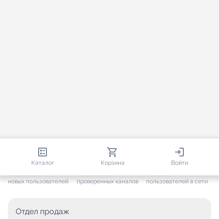
813 556
35 439
1 995
Каталог
Корзина
Войти
+ 7 589
за месяц
+ 1 423
за месяц
ONLINE
новых пользователей
проверенных каналов
пользователей в сети
Отдел продаж