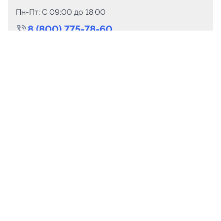
Пн-Пт: C 09:00 до 18:00
8 (800) 775-78-60
+7 (499) 110-15-93
Круглосуточно
info@telega.in
Для сотрудничества
marketing@telega.in
Для СМИ
pr@telega.in
Техподдержка