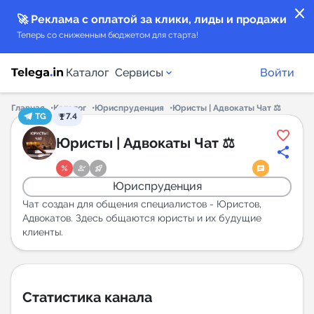
close
🚀 Реклама с оплатой за клики, лиды и продажи
Теперь со сниженным бюджетом для старта!
Каталог
Сервисы
Войти
Главная
Каталог
Юриспруденция
Юристы | Адвокаты Чат ⚖️
TG
7.4
Каталог каналов
Юристы | Адвокаты Чат ⚖️
Каталог ботов
Юриспруденция
Горящие предложения
Чат создан для общения специалистов - Юристов,
Адвокатов. Здесь общаются юристы и их будущие
клиенты.
Индекс читаемости каналов в Telegram
New
Аналитика MAX каналов
Статистика канала
New