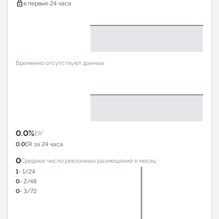
lock
в первые 24 часа
Временно отсутствуют данные
0.0%
ER*
0.0
ER за 24 часа
0
Среднее число рекламных размещений в месяц
1
- 1/24
0
- 2/48
0
- 3/72