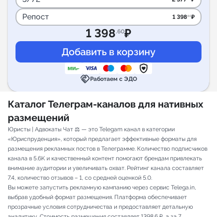
Репост
1 398
₽
.60
1 398
₽
.60
handshake
Работаем с ЭДО
Каталог Телеграм-каналов для нативных
размещений
Юристы | Адвокаты Чат ⚖️ — это Telegam канал в категории
«Юриспруденция», который предлагает эффективные форматы для
размещения рекламных постов в Телеграмме. Количество подписчиков
канала в 5.6K и качественный контент помогают брендам привлекать
внимание аудитории и увеличивать охват. Рейтинг канала составляет
7.4, количество отзывов – 1, со средней оценкой 5.0.
Вы можете запустить рекламную кампанию через сервис Telega.in,
выбрав удобный формат размещения. Платформа обеспечивает
прозрачные условия сотрудничества и предоставляет детальную
аналитику. Стоимость размещения составляет 1398.6 ₽, а за 7