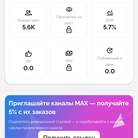
visibility
group
monitoring
Индивидуальное сопровождение
Просмотры на
Подписчики:
ERR
пост:
5.6K
5.7%
Аналитика Telegram
lock_outline
update
payments
thumb_up
Публикаций в
CPV:
ER
день:
lock_outline
0.0
0.0
Приглашайте каналы MAX — получайте
5% с их заказов
Поделитесь реферальной ссылкой — и зарабатывайте с каждой
сделки привлечённого канала.
Получить ссылку