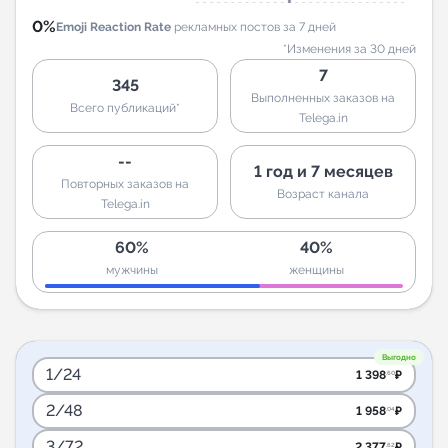
0%
Emoji Reaction Rate
рекламных постов за 7 дней
*Изменения за 30 дней
7
345
Выполненных заказов на
Всего публикаций*
Telega.in
--
1 год и 7 месяцев
Повторных заказов на
Возраст канала
Telega.in
60%
40%
мужчины
женщины
Выгодно
1/24
1 398
₽
.60
2/48
1 958
₽
.04
3/72
2 377
₽
.62