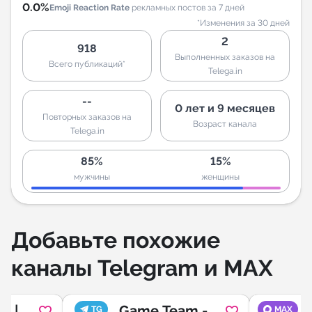
0.0%
Emoji Reaction Rate
рекламных постов за 7 дней
*Изменения за 30 дней
2
918
Выполненных заказов на
Всего публикаций*
Telega.in
--
0 лет и 9 месяцев
Повторных заказов на
Возраст канала
Telega.in
85%
15%
мужчины
женщины
Добавьте похожие
каналы Telegram и MAX
t |
Game Team -
TG
MAX