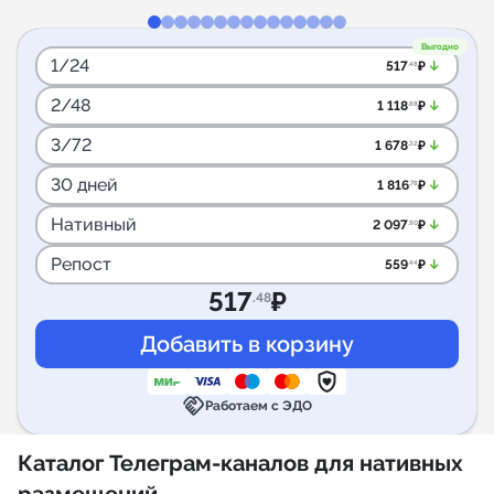
Выгодно
1/24
arrow_downward_alt
517
₽
.48
2/48
arrow_downward_alt
1 118
₽
.88
3/72
arrow_downward_alt
1 678
₽
.32
30 дней
arrow_downward_alt
1 816
₽
.78
Нативный
arrow_downward_alt
2 097
₽
.90
Репост
arrow_downward_alt
559
₽
.44
517
₽
.48
handshake
Работаем с ЭДО
Каталог Телеграм-каналов для нативных