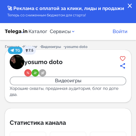
close
🚀 Реклама с оплатой за клики, лиды и продажи
Теперь со сниженным бюджетом для старта!
Каталог
Сервисы
Войти
Главная
Каталог
Видеоигры
yosumo doto
TG
7.5
Каталог каналов
yosumo doto
Каталог ботов
Видеоигры
Горящие предложения
Хорошие охваты, преданная аудитория, блог по доте
два.
Индекс читаемости каналов в Telegram
New
Статистика канала
Аналитика MAX каналов
New