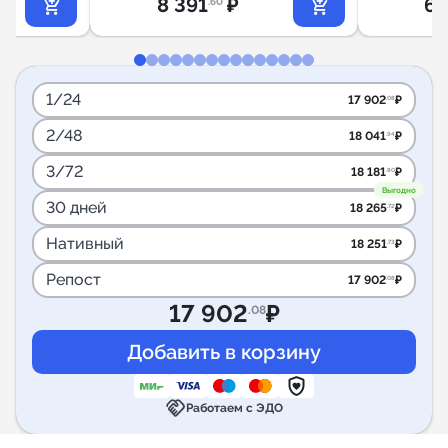
8 391
₽
6 
.60
1/24
17 902
₽
.08
2/48
18 041
₽
.94
3/72
18 181
₽
.80
Выгодно
30 дней
18 265
₽
.72
Нативный
18 251
₽
.73
Репост
17 902
₽
.08
17 902
₽
.08
handshake
Работаем с ЭДО