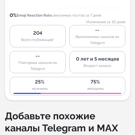
0%
Emoji Reaction Rate
рекламных постов за 7 дней
*Изменения за 30 дней
--
204
Выполненных заказов на
Всего публикаций*
Telega.in
--
0 лет и 5 месяцев
Повторных заказов на
Возраст канала
Telega.in
25%
75%
мужчины
женщины
Добавьте похожие
каналы Telegram и MAX