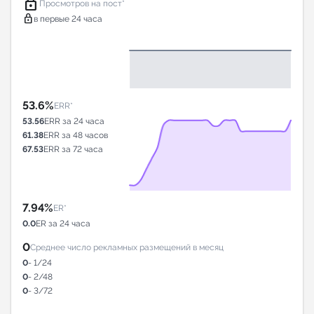
lock
Просмотров на пост*
lock
в первые 24 часа
53.6%
ERR*
53.56
ERR за 24 часа
61.38
ERR за 48 часов
67.53
ERR за 72 часа
7.94%
ER*
0.0
ER за 24 часа
0
Среднее число рекламных размещений в месяц
0
- 1/24
0
- 2/48
0
- 3/72