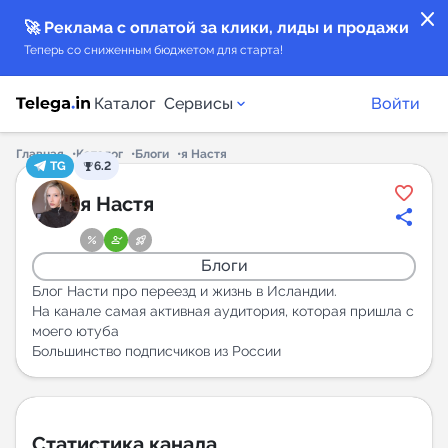
close
🚀 Реклама с оплатой за клики, лиды и продажи
Теперь со сниженным бюджетом для старта!
Каталог
Сервисы
Войти
Главная
Каталог
Блоги
я Настя
TG
6.2
Каталог каналов
я Настя
Каталог ботов
Блоги
Горящие предложения
Блог Насти про переезд и жизнь в Исландии.
На канале самая активная аудитория, которая пришла с
моего ютуба
Индекс читаемости каналов в Telegram
Большинство подписчиков из России
New
Аналитика MAX каналов
New
Статистика канала