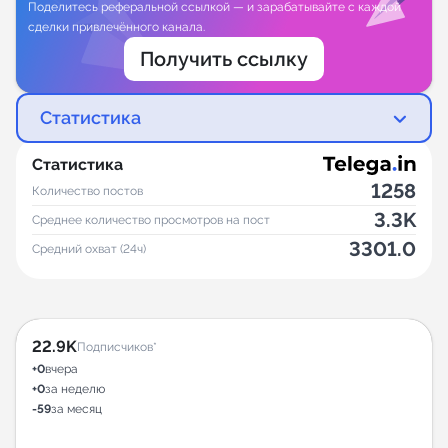
Поделитесь реферальной ссылкой — и зарабатывайте с каждой
сделки привлечённого канала.
Получить ссылку
Статистика
Статистика
1258
Количество постов
3.3K
Среднее количество просмотров на пост
3301.0
Средний охват (24ч)
22.9K
Подписчиков*
+0
вчера
+0
за неделю
-59
за месяц