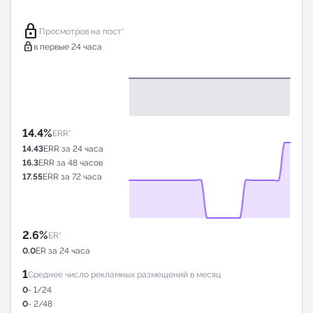
lock
Просмотров на пост*
lock
в первые 24 часа
14.4%
ERR*
14.43
ERR за 24 часа
16.3
ERR за 48 часов
17.55
ERR за 72 часа
2.6%
ER*
0.0
ER за 24 часа
1
Среднее число рекламных размещений в месяц
0
- 1/24
0
- 2/48