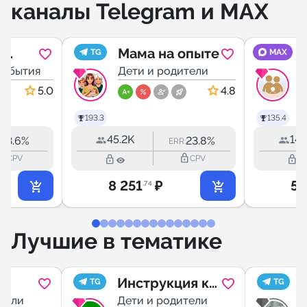
каналы Telegram и MAX
я
Мама на опыте
TG
MAX
события
Дети и родители
Д
5.0
4.8
193.3
135.4
45.2K
14.
3.6%
23.8%
R:
ERR:
_outline
lock_outline
lock_outline
lock_outline
CPV
CPV
8 251
₽
5 
.74
Лучшие в тематике
Инструкция к
TG
TG
 и
тели
детям
Дети и родители
Д