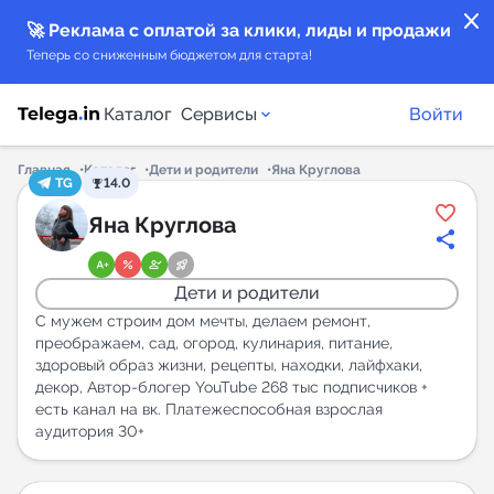
close
🚀 Реклама с оплатой за клики, лиды и продажи
Теперь со сниженным бюджетом для старта!
Каталог
Сервисы
Войти
Главная
Каталог
Дети и родители
Яна Круглова
TG
14.0
Каталог каналов
Яна Круглова
Каталог ботов
Дети и родители
Горящие предложения
С мужем строим дом мечты, делаем ремонт,
преображаем, сад, огород, кулинария, питание,
здоровый образ жизни, рецепты, находки, лайфхаки,
Индекс читаемости каналов в Telegram
декор, Автор-блогер YouTube 268 тыс подписчиков +
New
есть канал на вк. Платежеспособная взрослая
аудитория 30+
Аналитика MAX каналов
New