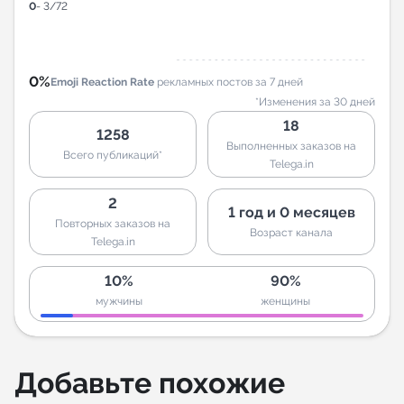
0
- 3/72
0%
Emoji Reaction Rate
рекламных постов за 7 дней
*Изменения за 30 дней
18
1258
Выполненных заказов на
Всего публикаций*
Telega.in
2
1 год и 0 месяцев
Повторных заказов на
Возраст канала
Telega.in
10%
90%
мужчины
женщины
Добавьте похожие