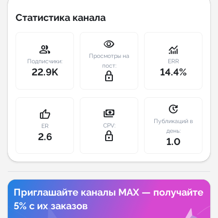
Статистика канала
Индивидуальное сопровождение
visibility
Аналитика Telegram
group
monitoring
Просмотры на
Подписчики:
ERR
пост:
22.9K
14.4%
lock_outline
update
payments
thumb_up
Публикаций в
CPV:
ER
день:
lock_outline
2.6
1.0
Приглашайте каналы MAX — получайте
5% с их заказов