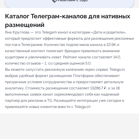
handshake
Работаем с ЭДО
Каталог Телеграм-каналов для нативных
размещений
Яна Круглова — это Telegam канал в категории «Дети и родители»,
который предлагает эффективные форматы для размещения рекламных
постов в Телеграмме. Количество подписчиков канала в 22.9K и
качественный контент помогают брендам привлекать внимание
аудитории и увеличивать охват. Рейтинг канала составляет 14.0,
количество отзывов – 1, со средней оценкой 5.0.
Вы можете запустить рекламную кампанию через сервис Telega.in,
выбрав удобный формат размещения. Платформа обеспечивает
прозрачные условия сотрудничества и предоставляет детальную
аналитику. Стоимость размещения составляет 13286.7 ₽, а за 18
выполненных заявок канал зарекомендовал себя как надежный
партнер для рекламы в TG. Размещайте интеграции уже сегодня и
привлекайте новых клиентов вместе с Telega.in!