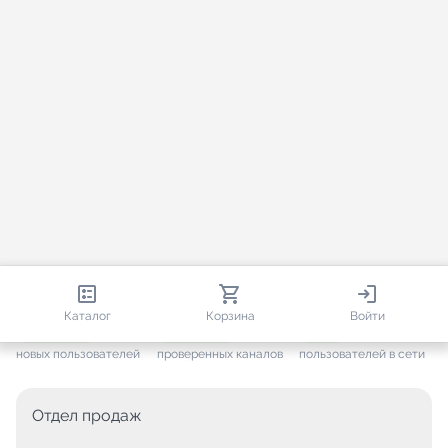
813 191
35 734
2 778
Каталог
Корзина
Войти
+ 7 689
за месяц
+ 1 457
за месяц
ONLINE
новых пользователей
проверенных каналов
пользователей в сети
Отдел продаж