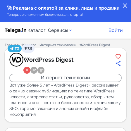
close
🚀 Реклама с оплатой за клики, лиды и продажи
Теперь со сниженным бюджетом для старта!
Каталог
Сервисы
Войти
Главная
Каталог
Интернет технологии
WordPress Digest
TG
7.9
Каталог каналов
WordPress Digest
Каталог ботов
Интернет технологии
Горящие предложения
Вот уже более 5 лет «WordPress Digest» рассказывает
о самых свежих публикациях по тематике WordPress:
новости, авторские статьи, руководства, обзоры тем,
Индекс читаемости каналов в Telegram
плагинов и книг, посты по безопасности и техническому
New
SEO, горячие вакансии и анонсы онлайн и офлайн
мероприятий.
Аналитика MAX каналов
New