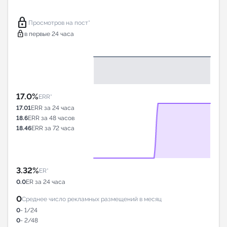
lock
Просмотров на пост*
lock
в первые 24 часа
17.0%
ERR*
17.01
ERR за 24 часа
18.6
ERR за 48 часов
18.46
ERR за 72 часа
3.32%
ER*
0.0
ER за 24 часа
0
Среднее число рекламных размещений в месяц
0
- 1/24
0
- 2/48