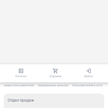
812 985
35 832
3 878
Каталог
Корзина
Войти
+ 7 699
за месяц
+ 1 511
за месяц
ONLINE
новых пользователей
проверенных каналов
пользователей в сети
Отдел продаж