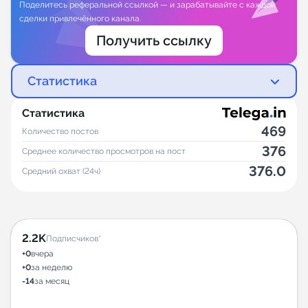
Поделитесь реферальной ссылкой — и зарабатывайте с каждой
сделки привлечённого канала.
Получить ссылку
Статистика
Статистика
469
Количество постов
376
Среднее количество просмотров на пост
376.0
Средний охват (24ч)
2.2K
Подписчиков*
+0
вчера
+0
за неделю
-14
за месяц