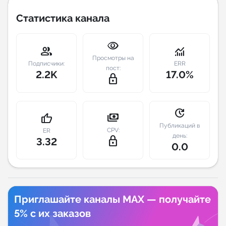
Статистика канала
Индивидуальное сопровождение
visibility
Аналитика Telegram
group
monitoring
Просмотры на
Подписчики:
ERR
пост:
2.2K
17.0%
lock_outline
update
payments
thumb_up
Публикаций в
CPV:
ER
день:
lock_outline
3.32
0.0
Приглашайте каналы MAX — получайте
5% с их заказов