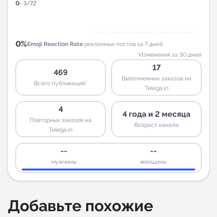
0
- 3/72
0%
Emoji Reaction Rate
рекламных постов за 7 дней
*Изменения за 30 дней
17
469
Выполненных заказов на
Всего публикаций*
Telega.in
4
4 года и 2 месяца
Повторных заказов на
Возраст канала
Telega.in
--
--
мужчины
женщины
Добавьте похожие