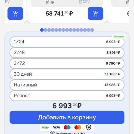
outline
lock_outline
lock_outline
lock_outline
CPV
CPV
58 741
₽
6 
.20
Выгодно
1/24
6 993
₽
.00
2/48
8 391
₽
.60
3/72
9 790
₽
.20
30 дней
11 188
₽
.80
Нативный
13 986
₽
.00
Репост
6 993
₽
.00
6 993
₽
.00