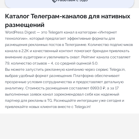
handshake
Работаем с ЭДО
Каталог Телеграм-каналов для нативных
размещений
WordPress Digest — это Telegam канал в категории «Интернет
технологии», который предлагает эффективные форматы для
размещения рекламных постов в Телеграмме. Количество подписчиков
канала в 2.2K и качественный контент помогают брендам привлекать
внимание аудитории и увеличивать охват. Рейтинг канала составляет
7.9, количество отзывов – 4, со средней оценкой 5.0.
Вы можете запустить рекламную кампанию через сервис Telega.in,
выбрав удобный формат размещения. Платформа обеспечивает
прозрачные условия сотрудничества и предоставляет детальную
аналитику. Стоимость размещения составляет 6993.0 ₽, а за 17
выполненных заявок канал зарекомендовал себя как надежный
партнер для рекламы в TG. Размещайте интеграции уже сегодня и
привлекайте новых клиентов вместе с Telega.in!