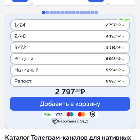
Выгодно
1/24
arrow_downward_alt
2 797
₽
.20
2/48
arrow_downward_alt
4 195
₽
.80
3/72
arrow_downward_alt
5 591
₽
.60
30 дней
arrow_downward_alt
6 993
₽
.00
Нативный
arrow_downward_alt
5 594
₽
.40
Репост
arrow_downward_alt
6 993
₽
.00
2 797
₽
.20
handshake
Работаем с ЭДО
Каталог Телеграм-каналов для нативных