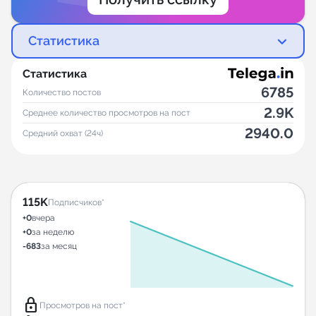
Статистика
Статистика
6785
Количество постов
2.9K
Среднее количество просмотров на пост
2940.0
Средний охват (24ч)
115K
Подписчиков*
+0
вчера
+0
за неделю
-683
за месяц
lock
Просмотров на пост*