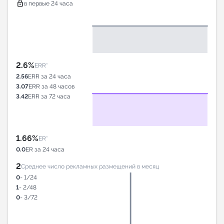
lock
в первые 24 часа
2.6%
ERR*
2.56
ERR за 24 часа
3.07
ERR за 48 часов
3.42
ERR за 72 часа
1.66%
ER*
0.0
ER за 24 часа
2
Среднее число рекламных размещений в месяц
0
- 1/24
1
- 2/48
0
- 3/72