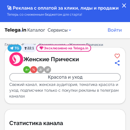
close
🚀 Реклама с оплатой за клики, лиды и продажи
Теперь со сниженным бюджетом для старта!
Каталог
Сервисы
Войти
Главная
Каталог
Красота и уход
Женские Прически
TG
22.1
Эксклюзивно на Telega.in
Каталог каналов
Женские Прически
Каталог ботов
Красота и уход
Горящие предложения
Свежий канал, женская аудитория, тематика красота и
уход, подписчики только с покупки рекламы в телеграм
каналах
Индекс читаемости каналов в Telegram
New
Аналитика MAX каналов
Статистика канала
New