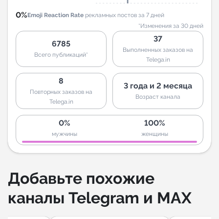
0%
Emoji Reaction Rate
рекламных постов за 7 дней
*Изменения за 30 дней
37
6785
Выполненных заказов на
Всего публикаций*
Telega.in
8
3 года и 2 месяца
Повторных заказов на
Возраст канала
Telega.in
0%
100%
мужчины
женщины
Добавьте похожие
каналы Telegram и MAX