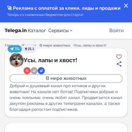
close
🚀 Реклама с оплатой за клики, лиды и продажи
Теперь со сниженным бюджетом для старта!
Каталог
Сервисы
Войти
Главная
Каталог
В мире животных
Усы, лапы и хвост!
TG
21.1
Каталог каналов
Усы, лапы и хвост!
Каталог ботов
В мире животных
Горящие предложения
Добрый и душевный канал про котиков и других
животных! На канале нет ботов! Подписчики добрые и
очень лояльные, очень любят канал. Продвигается канал
Индекс читаемости каналов в Telegram
закупом рекламы в других телеграмм каналах, а также
New
благодаря репостам подписчиков.
Аналитика MAX каналов
New