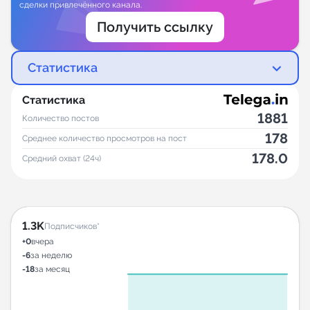
сделки привлечённого канала.
Получить ссылку
Статистика
Статистика
1881
Количество постов
178
Среднее количество просмотров на пост
178.0
Средний охват (24ч)
1.3K
Подписчиков*
+0
вчера
-6
за неделю
-18
за месяц