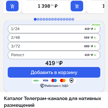
1 398
₽
1 
.60
Выгодно
1/24
arrow_downward_alt
419
₽
.58
2/48
arrow_downward_alt
559
₽
.44
3/72
arrow_downward_alt
699
₽
.30
Репост
arrow_downward_alt
419
₽
.58
419
₽
.58
handshake
Работаем с ЭДО
Каталог Телеграм-каналов для нативных
размещений