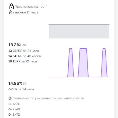
lock
Просмотров на пост*
lock
в первые 24 часа
13.2%
ERR*
13.22
ERR за 24 часа
14.64
ERR за 48 часов
16.2
ERR за 72 часа
14.96%
ER*
0.0
ER за 24 часа
0
Среднее число рекламных размещений в месяц
0
- 1/24
0
- 2/48
0
- 3/72