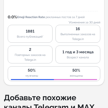
0.0%
Emoji Reaction Rate
рекламных постов за 7 дней
*Изменения за 30 дней
16
1881
Выполненных заказов на
Всего публикаций*
Telega.in
2
1 год и 3 месяца
Повторных заказов на
Возраст канала
Telega.in
50%
50%
мужчины
женщины
Добавьте похожие
каналы Telegram и MAX