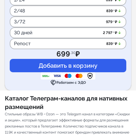
arrow_downward_alt
699
₽
2/48
arrow_downward_alt
839
₽
.16
3/72
arrow_downward_alt
979
₽
.02
30 дней
arrow_downward_alt
2 797
₽
.20
Репост
arrow_downward_alt
839
₽
.16
699
₽
.30
handshake
Работаем с ЭДО
Каталог Телеграм-каналов для нативных
размещений
Стильные образы WB • Ozon — это Telegam канал в категории «Скидки
и акции», который предлагает эффективные форматы для размещения
рекламных постов в Телеграмме. Количество подписчиков канала в
11.9K и качественный контент помогают брендам привлекать внимание