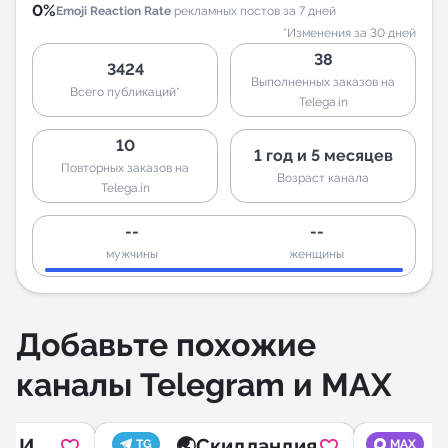
0%
Emoji Reaction Rate
рекламных постов за 7 дней
*Изменения за 30 дней
38
3424
Выполненных заказов на
Всего публикаций*
Telega.in
10
1 год и 5 месяцев
Повторных заказов на
Возраст канала
Telega.in
--
--
мужчины
женщины
Добавьте похожие
каналы Telegram и MAX
N И
🌏Скидландия
Н
TG
MAX