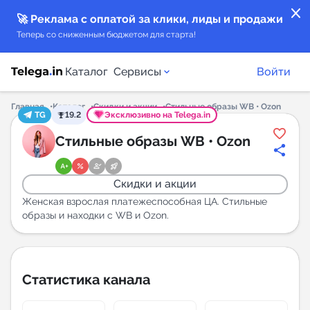
close
🚀 Реклама с оплатой за клики, лиды и продажи
Теперь со сниженным бюджетом для старта!
Каталог
Сервисы
Войти
Главная
Каталог
Скидки и акции
Стильные образы WB • Ozon
TG
19.2
Эксклюзивно на Telega.in
Каталог каналов
Стильные образы WB • Ozon
Каталог ботов
Скидки и акции
Горящие предложения
Женская взрослая платежеспособная ЦА. Стильные
образы и находки с WB и Ozon.
Индекс читаемости каналов в Telegram
New
Статистика канала
Аналитика MAX каналов
New