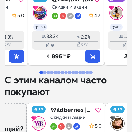
кции
Скидки и акции
С
С
и
5.0
4.7
в
127.4
40.1
п
83.3K
12.
1.3%
2.2%
RR:
ERR:
р
ock_outline
lock_outline
lock_outline
lock_outline
CPV
CPV
с
4 895
₽
2 
.10
С этим каналом часто
покупают
Wildberries |
TG
TG
Скидки, Мои
Скидки и акции
С
находки 🛍️
5.0
даций?