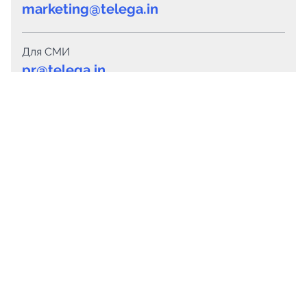
marketing@telega.in
Для СМИ
pr@telega.in
Техподдержка
Telegram
MAX
Сервисы
Каталог каналов
Готовые предложения
Горящие предложения
Смарт-кампании