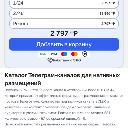
1/24
2 797
₽
.20
2/48
13 986
₽
.00
Репост
2 797
₽
.20
2 797
₽
.20
handshake
Работаем с ЭДО
Каталог Телеграм-каналов для нативных
размещений
Воронеж VRN — это Telegam канал в категории «Новости и СМИ»,
который предлагает эффективные форматы для размещения рекламных
постов в Телеграмме. Количество подписчиков канала в 71.2K и
качественный контент помогают брендам привлекать внимание
аудитории и увеличивать охват. Рейтинг канала составляет 58.1,
количество отзывов – 57, со средней оценкой 4.9.
Вы можете запустить рекламную кампанию через сервис Telega.in,