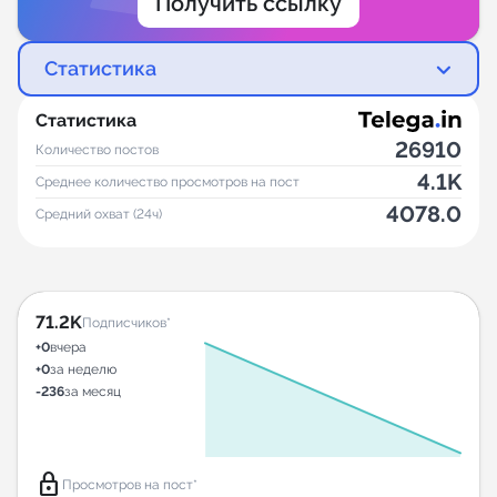
Получить ссылку
Статистика
Статистика
26910
Количество постов
4.1K
Среднее количество просмотров на пост
4078.0
Средний охват (24ч)
71.2K
Подписчиков*
+0
вчера
+0
за неделю
-236
за месяц
lock
Просмотров на пост*