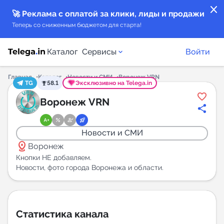
close
🚀 Реклама с оплатой за клики, лиды и продажи
Теперь со сниженным бюджетом для старта!
Каталог
Сервисы
Войти
Главная
Каталог
Новости и СМИ
Воронеж VRN
TG
58.1
Эксклюзивно на Telega.in
Каталог каналов
Воронеж VRN
Каталог ботов
Новости и СМИ
distance
Горящие предложения
Воронеж
Кнопки НЕ добавляем.
Новости, фото города Воронежа и области.
Индекс читаемости каналов в Telegram
New
Аналитика MAX каналов
Статистика канала
New