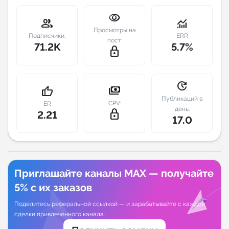
visibility
Индивидуальное сопровождение
group
monitoring
Просмотры на
Подписчики:
ERR
пост:
71.2K
5.7%
Аналитика Telegram
lock_outline
update
payments
thumb_up
Публикаций в
CPV:
ER
день:
lock_outline
2.21
17.0
Приглашайте каналы MAX — получайте
5% с их заказов
Поделитесь реферальной ссылкой — и зарабатывайте с каждой
сделки привлечённого канала.