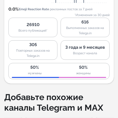
0.0%
Emoji Reaction Rate
рекламных постов за 7 дней
*Изменения за 30 дней
616
26910
Выполненных заказов на
Всего публикаций*
Telega.in
305
3 года и 9 месяцев
Повторных заказов на
Возраст канала
Telega.in
50%
50%
мужчины
женщины
Добавьте похожие
каналы Telegram и MAX