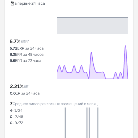
lock
в первые 24 часа
5.7%
ERR*
5.72
ERR за 24 часа
6.3
ERR за 48 часов
9.5
ERR за 72 часа
2.21%
ER*
0.0
ER за 24 часа
7
Среднее число рекламных размещений в месяц
4
- 1/24
0
- 2/48
0
- 3/72