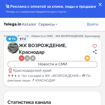
close
🚀 Реклама с оплатой за клики, лиды и продажи
Теперь со сниженным бюджетом для старта!
Каталог
Сервисы
Войти
Главная
Каталог
Новости и СМИ
ЖК ВОЗРОЖДЕНИЕ, Краснодар
TG
7.2
Каталог каналов
ЖК ВОЗРОЖДЕНИЕ,
Краснодар
Каталог ботов
Новости и СМИ
Горящие предложения
distance
Краснодарский край
👨‍👩‍👧‍👦 Чат соседей в ЖК «ВОЗРОЖДЕНИЕ» 💳 По
Индекс читаемости каналов в Telegram
рекламе пиши 📍 КРАСНОДАР
New
Аналитика MAX каналов
Статистика канала
New