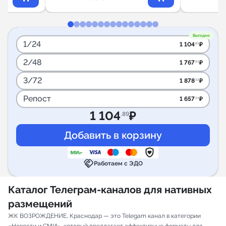
Выгодно
1/24
1 104
₽
.89
2/48
1 767
₽
.83
3/72
1 878
₽
.32
Репост
1 657
₽
.34
1 104
₽
.89
handshake
Работаем с ЭДО
Каталог Телеграм-каналов для нативных
размещений
ЖК ВОЗРОЖДЕНИЕ, Краснодар — это Telegam канал в категории