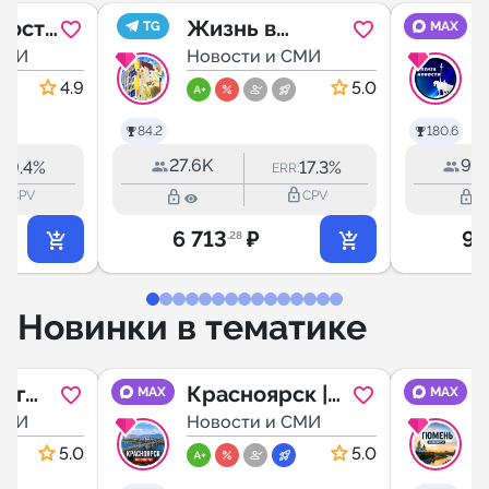
вости
Жизнь в
TG
MAX
ийск
СМИ
Кудрово
Новости и СМИ
4.9
5.0
84.2
180.6
27.6K
93.
9.4%
17.3%
R:
ERR:
outline
lock_outline
lock_outline
lock_outline
CPV
CPV
6 713
₽
9 
.28
Новинки в тематике
нг
Красноярск |
MAX
MAX
СМИ
Новости
Новости и СМИ
5.0
5.0