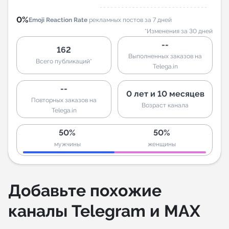
0%
Emoji Reaction Rate
рекламных постов за 7 дней
*Изменения за 30 дней
--
162
Выполненных заказов на
Всего публикаций*
Telega.in
--
0 лет и 10 месяцев
Повторных заказов на
Возраст канала
Telega.in
50%
50%
мужчины
женщины
Добавьте похожие
каналы Telegram и MAX