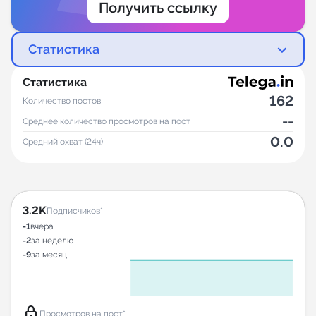
Получить ссылку
Статистика
Статистика
162
Количество постов
--
Среднее количество просмотров на пост
0.0
Средний охват (24ч)
3.2K
Подписчиков*
-1
вчера
-2
за неделю
-9
за месяц
lock
Просмотров на пост*