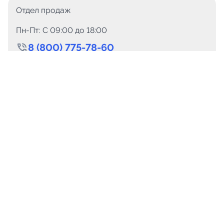
Отдел продаж
Пн-Пт: C 09:00 до 18:00
8 (800) 775-78-60
+7 (499) 110-15-93
Круглосуточно
info@telega.in
Для сотрудничества
marketing@telega.in
Для СМИ
pr@telega.in