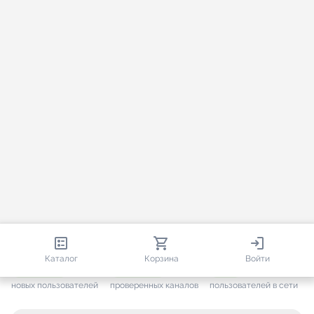
812 947
35 819
2 972
Каталог
Корзина
Войти
+ 7 695
за месяц
+ 1 501
за месяц
ONLINE
новых пользователей
проверенных каналов
пользователей в сети