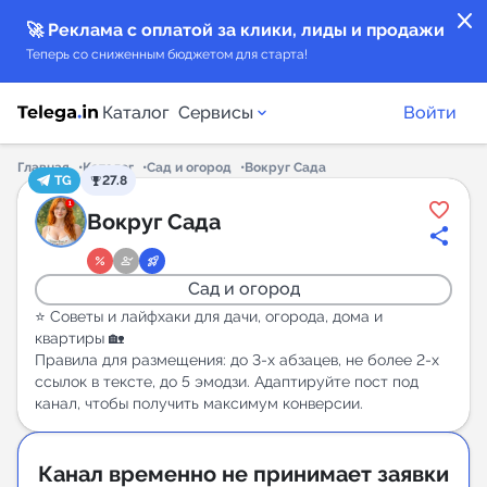
close
🚀 Реклама с оплатой за клики, лиды и продажи
Теперь со сниженным бюджетом для старта!
Каталог
Сервисы
Войти
Главная
Каталог
Сад и огород
Вокруг Сада
TG
27.8
Каталог каналов
Вокруг Сада
Каталог ботов
Сад и огород
Горящие предложения
⭐️ Советы и лайфхаки для дачи, огорода, дома и
квартиры 🏡
Правила для размещения: до 3-х абзацев, не более 2-х
Индекс читаемости каналов в Telegram
ссылок в тексте, до 5 эмодзи. Адаптируйте пост под
New
канал, чтобы получить максимум конверсии.
Аналитика MAX каналов
Канал временно не принимает заявки
New