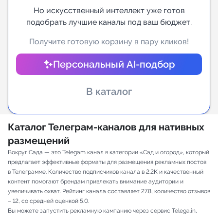
Но искусственный интеллект уже готов
Индивидуальное сопровождение
подобрать лучшие каналы под ваш бюджет.
Получите готовую корзину в пару кликов!
Аналитика Telegram
Персональный AI-подбор
В каталог
Каталог Телеграм-каналов для нативных
размещений
Вокруг Сада — это Telegam канал в категории «Сад и огород», который
предлагает эффективные форматы для размещения рекламных постов
в Телеграмме. Количество подписчиков канала в 2.2K и качественный
контент помогают брендам привлекать внимание аудитории и
увеличивать охват. Рейтинг канала составляет 27.8, количество отзывов
– 12, со средней оценкой 5.0.
Вы можете запустить рекламную кампанию через сервис Telega.in,