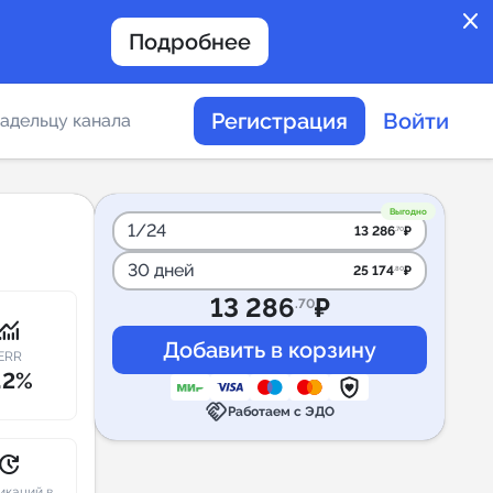
close
Подробнее
Регистрация
Войти
адельцу канала
отов
Выгодно
1/24
13 286
₽
.70
30 дней
25 174
₽
.80
таемости каналов в
13 286
₽
.70
onitoring
ERR
.2%
handshake
альное
Работаем с ЭДО
дение
pdate
икаций в