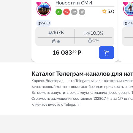
МИ
| Питер Новости
Новости и СМИ
4.5
5.0
243.3
239
167K
42.0%
10.3%
RR:
ERR:
lock_outline
lock_outline
lock_outline
CPV
CPV
16 083
₽
.90
Каталог Телеграм-каналов для н
Короче, Волгоград — это Telegam канал в категории «Нов
качественный контент помогают брендам привлекать вниман
Вы можете запустить рекламную кампанию через сервис T
Стоимость размещения составляет 13286.7 ₽, а за 177 вы
клиентов вместе с Telega.in!