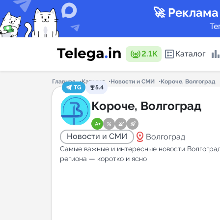
🚀 Реклама
Те
2.1K
Каталог
Главная
Каталог
Новости и СМИ
Короче, Волгоград
TG
5.4
Каталог 
Короче, Волгоград
distance
Новости и СМИ
Волгоград
Горящие
Самые важные и интересные новости Волгогра
региона — коротко и ясно
Аналитик
New