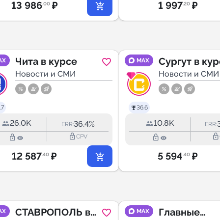
13 986
₽
1 997
₽
.00
.20
Чита в курсе
Сургут в ку
AX
MAX
Новости и СМИ
Новости и СМИ
.7
36.6
26.0K
10.8K
36.4%
ERR:
ERR:
lock_outline
lock_outline
lock_outline
lock_outline
CPV
12 587
₽
5 594
₽
.40
.40
СТАВРОПОЛЬ в
Главные
AX
MAX