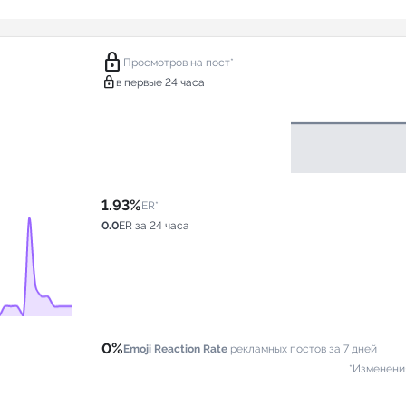
lock
Просмотров на пост*
lock
в первые 24 часа
1.93%
ER*
0.0
ER за 24 часа
0%
Emoji Reaction Rate
рекламных постов за 7 дней
*Изменени