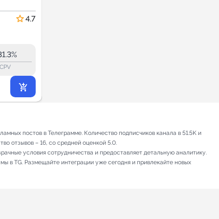
Первый
Новости и СМИ
4.7
237.1
232.3
114K
31.3%
31.3%
ERR:
lock_outline
lock_outline
lo
CPV
CPV
26 573
₽
.40
амных постов в Телеграмме. Количество подписчиков канала в 51.5K и
во отзывов – 16, со средней оценкой 5.0.
зрачные условия сотрудничества и предоставляет детальную аналитику.
амы в TG. Размещайте интеграции уже сегодня и привлекайте новых