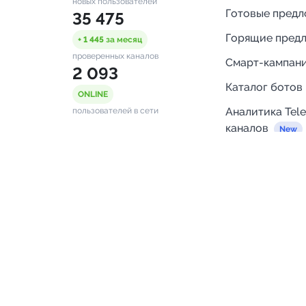
новых пользователей
Готовые пред
35 475
Горящие пред
+ 1 445
за месяц
проверенных каналов
Смарт-кампан
2 093
Каталог ботов
ONLINE
Аналитика Tel
пользователей в сети
каналов
Бот нотифика
Помощь
FAQ
Напишите нам