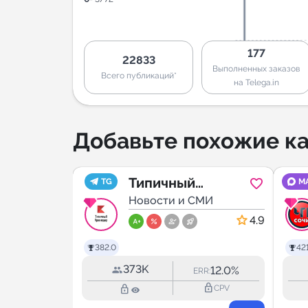
177
22833
Выполненных заказов
Всего публикаций*
на Telega.in
Добавьте похожие ка
ОРСК
Типичный
TG
M
МИ
Краснодар
Новости и СМИ
5.0
4.9
382.0
421
373K
20.5%
12.0%
RR:
ERR:
lock_outline
lock_outline
lock_outline
CPV
CPV