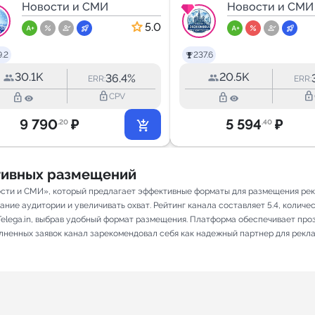
МАХ
Новости и СМИ
Новости.
Новости и СМИ
Экономика.
5.0
Москва.
.2
237.6
30.1K
20.5K
36.4%
ERR:
ERR:
lock_outline
lock_outline
lock_outline
lock_outline
CPV
9 790
₽
5 594
₽
.20
.40
ативных размещений
ости и СМИ», который предлагает эффективные форматы для размещения рекл
ие аудитории и увеличивать охват. Рейтинг канала составляет 5.4, количест
elega.in, выбрав удобный формат размещения. Платформа обеспечивает про
полненных заявок канал зарекомендовал себя как надежный партнер для рекл