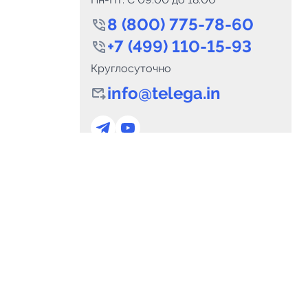
8 (800) 775-78-60
+7 (499) 110-15-93
Круглосуточно
info@telega.in
0
Каналов:
Подпи
0
₽
delete_forever
Итого:
.00
Для сотрудничества
и
marketing@telega.in
Для СМИ
альных
pr@telega.in
Техподдержка