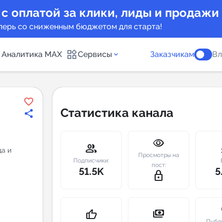
 с оплатой за клики, лиды и продажи
перь со сниженным бюджетом для старта!
Аналитика MAX
Сервисы
Заказчикам
Вл
каналов
Каталог б
Статистика канала
Индекс чи
visibility
 предложения
Telegram
group
m
да и
Просмотры на
New
Подписчики:
пост:
51.5K
5
lock_outline
Индивиду
а MAX каналов
сопровож
u
payments
thumb_up
Публ