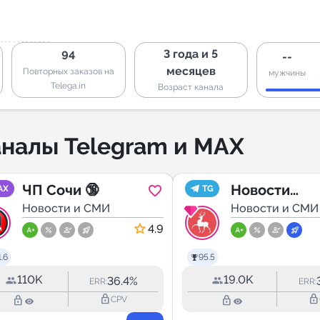
3 года и 5
94
--
месяцев
Повторных заказов на
мужчины
Telega.in
Возраст канала
налы Telegram и MAX
ЧП Сочи 🔞
Новости
AX
TG
Новости и СМИ
Нижегородс
Новости и СМИ
области
4.9
.6
95.5
110K
19.0K
36.4%
ERR:
ERR:
lock_outline
lock_outline
lock_outline
lock_outline
CPV