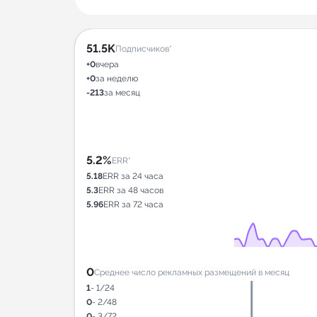
51.5K
Подписчиков*
+0
вчера
+0
за неделю
-213
за месяц
5.2%
ERR*
5.18
ERR за 24 часа
5.3
ERR за 48 часов
5.96
ERR за 72 часа
0
Среднее число рекламных размещений в месяц
1
- 1/24
0
- 2/48
0
- 3/72