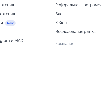
ложения
Реферальная программа
ложения
Блог
ии
Кейсы
Исследования рынка
egram и MAX
Компания
Отзывы о Telega.in
ций
Информация о безопасност
Возврат средств
Гарантии
Политика обработки персон
данных
Вакансии