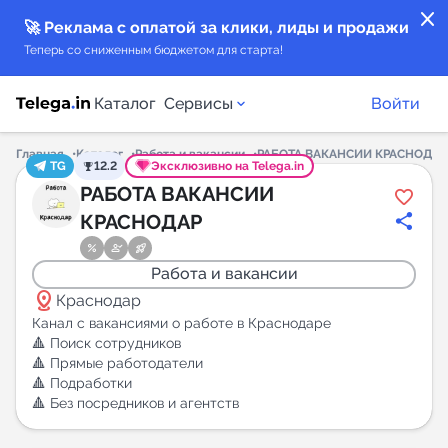
close
🚀 Реклама с оплатой за клики, лиды и продажи
Теперь со сниженным бюджетом для старта!
Каталог
Сервисы
Войти
Главная
Каталог
Работа и вакансии
РАБОТА ВАКАНСИИ КРАСНОДАР
TG
12.2
Эксклюзивно на Telega.in
Каталог каналов
РАБОТА ВАКАНСИИ
КРАСНОДАР
Каталог ботов
Работа и вакансии
Горящие предложения
distance
Краснодар
Канал с вакансиями о работе в Краснодаре
Индекс читаемости каналов в Telegram
🔺 Поиск сотрудников
🔺 Прямые работодатели
New
🔺 Подработки
🔺 Без посредников и агентств
Аналитика MAX каналов
New