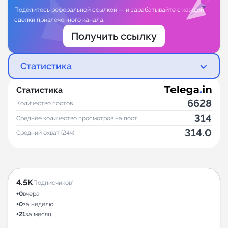
Поделитесь реферальной ссылкой — и зарабатывайте с каждой
сделки привлечённого канала.
Получить ссылку
Статистика
Статистика
6628
Количество постов
314
Среднее количество просмотров на пост
314.0
Средний охват (24ч)
4.5K
Подписчиков*
+0
вчера
+0
за неделю
+21
за месяц