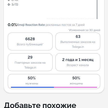
0
- 3/72
0.0%
Emoji Reaction Rate
рекламных постов за 7 дней
*Изменения за 30 дней
63
6628
Выполненных заказов на
Всего публикаций*
Telega.in
29
2 года и 1 месяц
Повторных заказов на
Возраст канала
Telega.in
50%
50%
мужчины
женщины
Добавьте похожие