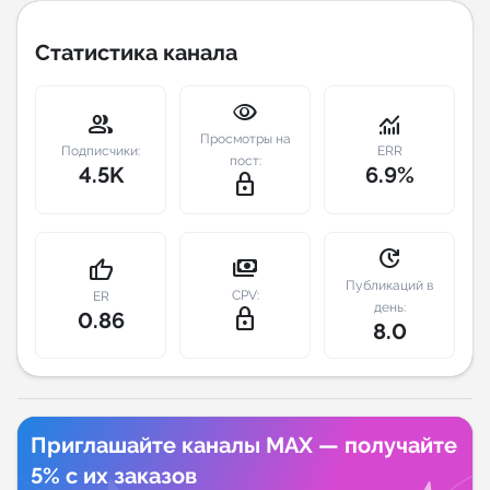
Индивидуальное сопровождение
Статистика канала
Аналитика Telegram
visibility
group
monitoring
Просмотры на
Подписчики:
ERR
пост:
4.5K
6.9%
lock_outline
update
payments
thumb_up
Публикаций в
CPV:
ER
день:
lock_outline
0.86
8.0
Приглашайте каналы MAX — получайте
5% с их заказов