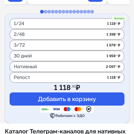
Выгодно
1/24
1 118
₽
.88
2/48
1 398
₽
.60
3/72
1 678
₽
.32
30 дней
1 958
₽
.04
Нативный
2 097
₽
.90
Репост
1 118
₽
.88
1 118
₽
.88
handshake
Работаем с ЭДО
Каталог Телеграм-каналов для нативных