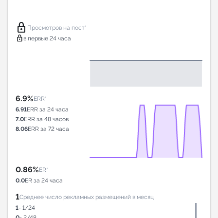
lock
Просмотров на пост*
lock
в первые 24 часа
6.9%
ERR*
6.91
ERR за 24 часа
7.0
ERR за 48 часов
8.06
ERR за 72 часа
0.86%
ER*
0.0
ER за 24 часа
1
Среднее число рекламных размещений в месяц
1
- 1/24
0
- 2/48