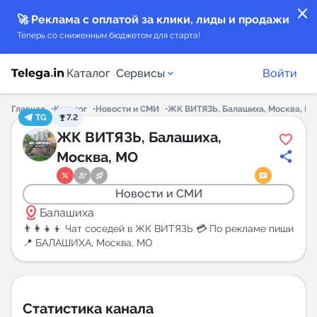
close
🚀 Реклама с оплатой за клики, лиды и продажи
Теперь со сниженным бюджетом для старта!
Каталог
Сервисы
Войти
Главная
Каталог
Новости и СМИ
ЖК ВИТЯЗЬ, Балашиха, Москва, М
TG
7.2
Каталог каналов
ЖК ВИТЯЗЬ, Балашиха,
Москва, МО
Каталог ботов
Новости и СМИ
Горящие предложения
distance
Балашиха
👨‍👩‍👧‍👦 Чат соседей в ЖК ВИТЯЗЬ 💳 По рекламе пиши
Индекс читаемости каналов в Telegram
📍 БАЛАШИХА, Москва, МО
New
Аналитика MAX каналов
Статистика канала
New