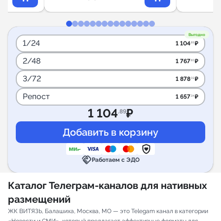
Выгодно
1/24
1 104
₽
.89
2/48
1 767
₽
.83
3/72
1 878
₽
.32
Репост
1 657
₽
.34
1 104
₽
.89
handshake
Работаем с ЭДО
Каталог Телеграм-каналов для нативных
размещений
ЖК ВИТЯЗЬ, Балашиха, Москва, МО — это Telegam канал в категории