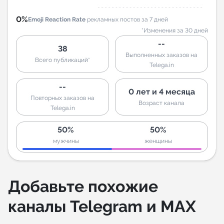
0%
Emoji Reaction Rate
рекламных постов за 7 дней
*Изменения за 30 дней
--
38
Выполненных заказов на
Всего публикаций*
Telega.in
--
0 лет и 4 месяца
Повторных заказов на
Возраст канала
Telega.in
50%
50%
мужчины
женщины
Добавьте похожие
каналы Telegram и MAX