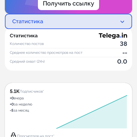
Получить ссылку
Статистика
Статистика
38
Количество постов
--
Среднее количество просмотров на пост
0.0
Средний охват (24ч)
5.1K
Подписчиков*
+0
вчера
+0
за неделю
-5
за месяц
lock
Просмотров на пост*