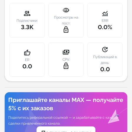
visibility
Индивидуальное сопровождение
group
monitoring
Просмотры на
Подписчики:
ERR
пост:
3.3K
0.0%
Аналитика Telegram
lock_outline
update
payments
thumb_up
Публикаций в
CPV:
ER
день:
lock_outline
0.0
0.0
Приглашайте каналы MAX — получайте
5% с их заказов
Поделитесь реферальной ссылкой — и зарабатывайте с каждой
сделки привлечённого канала.