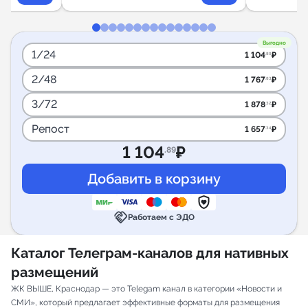
Выгодно
1/24
1 104
₽
.89
2/48
1 767
₽
.83
3/72
1 878
₽
.32
Репост
1 657
₽
.34
1 104
₽
.89
handshake
Работаем с ЭДО
Каталог Телеграм-каналов для нативных
размещений
ЖК ВЫШЕ, Краснодар — это Telegam канал в категории «Новости и
СМИ», который предлагает эффективные форматы для размещения