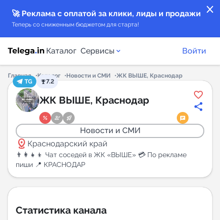
close
🚀 Реклама с оплатой за клики, лиды и продажи
Теперь со сниженным бюджетом для старта!
Каталог
Сервисы
Войти
Главная
Каталог
Новости и СМИ
ЖК ВЫШЕ, Краснодар
TG
7.2
Каталог каналов
ЖК ВЫШЕ, Краснодар
Каталог ботов
Новости и СМИ
distance
Горящие предложения
Краснодарский край
👨‍👩‍👧‍👦 Чат соседей в ЖК «ВЫШЕ» 💳 По рекламе
пиши 📍 КРАСНОДАР
Индекс читаемости каналов в Telegram
New
Аналитика MAX каналов
Статистика канала
New