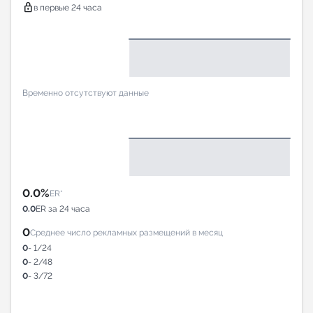
lock
в первые 24 часа
Временно отсутствуют данные
0.0%
ER*
0.0
ER за 24 часа
0
Среднее число рекламных размещений в месяц
0
- 1/24
0
- 2/48
0
- 3/72