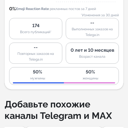
0%
Emoji Reaction Rate
рекламных постов за 7 дней
*Изменения за 30 дней
--
174
Выполненных заказов на
Всего публикаций*
Telega.in
--
0 лет и 10 месяцев
Повторных заказов на
Возраст канала
Telega.in
50%
50%
мужчины
женщины
Добавьте похожие
каналы Telegram и MAX