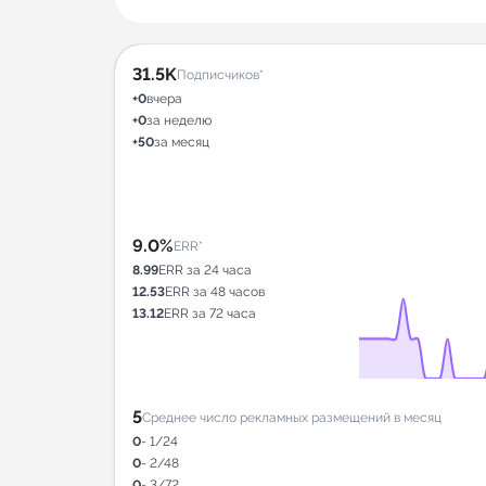
31.5K
Подписчиков*
+0
вчера
+0
за неделю
+50
за месяц
9.0%
ERR*
8.99
ERR за 24 часа
12.53
ERR за 48 часов
13.12
ERR за 72 часа
5
Среднее число рекламных размещений в месяц
0
- 1/24
0
- 2/48
0
- 3/72