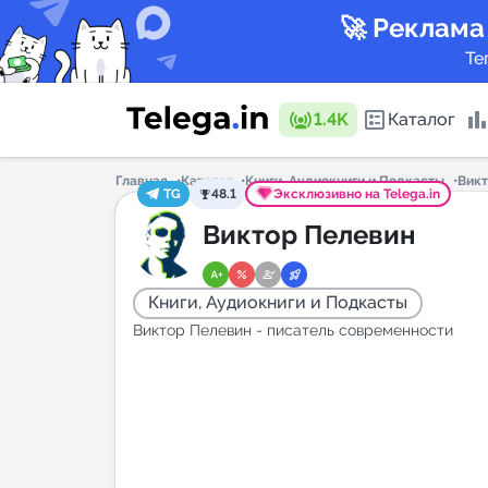
🚀 Реклама
Те
1.4K
Каталог
Главная
Каталог
Книги, Аудиокниги и Подкасты
Викт
TG
48.1
Эксклюзивно на Telega.in
Каталог 
Виктор Пелевин
Книги, Аудиокниги и Подкасты
Горящие
Виктор Пелевин - писатель современности
Аналитик
New