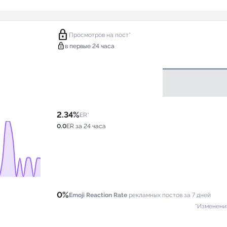
lock
Просмотров на пост*
lock
в первые 24 часа
2.34%
ER*
0.0
ER за 24 часа
0%
Emoji Reaction Rate
рекламных постов за 7 дней
*Изменени