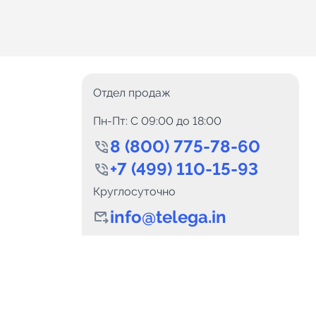
Отдел продаж
Пн-Пт: C 09:00 до 18:00
8 (800) 775-78-60
+7 (499) 110-15-93
Круглосуточно
info@telega.in
0
Каналов:
Подпи
0
₽
delete_forever
Итого:
.00
Для сотрудничества
и