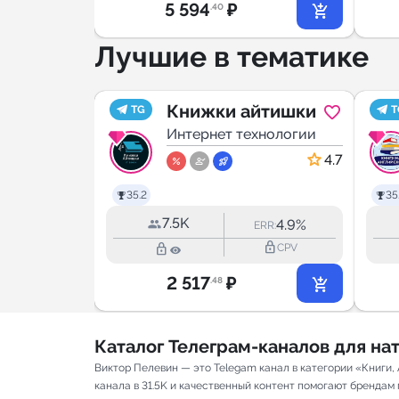
5 594
₽
.40
Лучшие в тематике
иотека
Книжки айтишки
TG
T
хнологии
Интернет технологии
5.0
4.7
35.2
35
7.5K
5.3%
4.9%
RR:
ERR:
lock_outline
lock_outline
lock_outline
CPV
CPV
2 517
₽
.48
Каталог Телеграм-каналов для н
Виктор Пелевин — это Telegam канал в категории «Книги
канала в 31.5K и качественный контент помогают брендам п