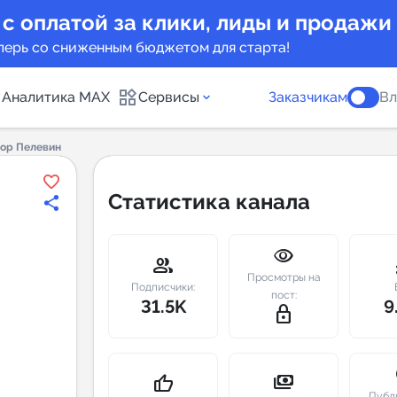
 с оплатой за клики, лиды и продажи
перь со сниженным бюджетом для старта!
Аналитика MAX
Сервисы
Заказчикам
Вл
ор Пелевин
каналов
Каталог б
Статистика канала
Индекс чи
visibility
 предложения
Telegram
group
m
Просмотры на
New
Подписчики:
пост:
31.5K
9
lock_outline
Индивиду
а MAX каналов
сопровож
u
payments
thumb_up
Публ