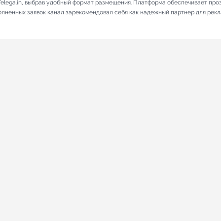
elega.in, выбрав удобный формат размещения. Платформа обеспечивает про
полненных заявок канал зарекомендовал себя как надежный партнер для рек