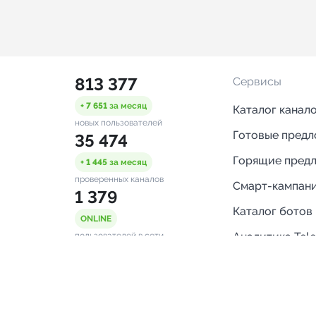
813 377
Сервисы
+ 7 651
за месяц
Каталог канал
новых пользователей
Готовые пред
35 474
Горящие пред
+ 1 445
за месяц
проверенных каналов
Смарт-кампан
1 379
Каталог ботов
ONLINE
Аналитика Tel
пользователей в сети
каналов
Бот нотифика
Помощь