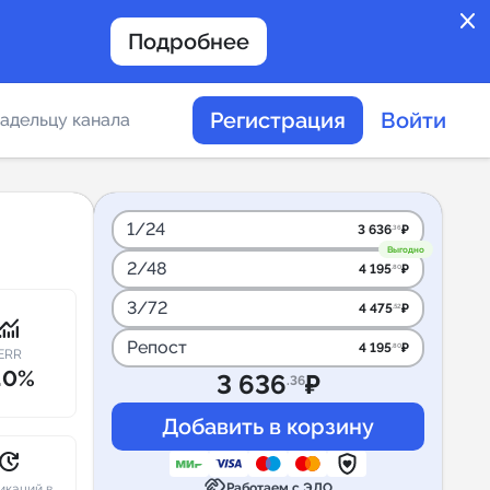
close
Подробнее
Регистрация
Войти
адельцу канала
отов
1/24
3 636
₽
.36
Выгодно
2/48
4 195
₽
.80
таемости каналов в
3/72
4 475
₽
.52
onitoring
Репост
4 195
₽
.80
ERR
.0%
3 636
₽
.36
альное
дение
pdate
handshake
Работаем с ЭДО
икаций в