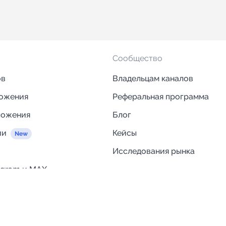
Сообщество
ов
Владельцам каналов
ложения
Реферальная программа
ложения
Блог
ии
Кейсы
Исследования рынка
egram и MAX
Компания
Отзывы о Telega.in
ций
Информация о безопасност