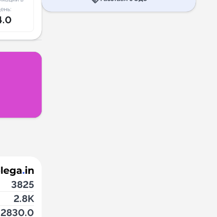
ень:
4.0
3825
2.8K
2830.0