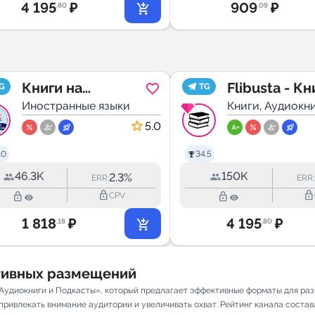
4 195
₽
909
₽
.80
.09
Книги на
Flibusta - Кн
G
TG
английском |
Иностранные языки
Аудиокниги
Книги, Аудиокн
Подкасты
Аудиокниги
5.0
.0
34.5
46.3K
150K
2.3%
ERR:
ERR:
lock_outline
lock_outline
lock_outline
lock_outline
CPV
1 818
₽
4 195
₽
.18
.80
ативных размещений
, Аудиокниги и Подкасты», который предлагает эффективные форматы для ра
ривлекать внимание аудитории и увеличивать охват. Рейтинг канала составля